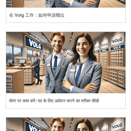
在 Volg 工作：如何申請職位
वोल्ग पर काम करें: पद के लिए आवेदन करने का तरीका सीखें