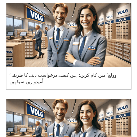
‘وولج’ میں کام کریں: ہیں کیسے درخواست دینے کا طریقہ
اُمیدواریں سیکھیں