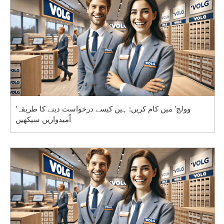
‘وولج’ میں کام کریں: ہیں کیسے درخواست دینے کا طریقہ
اُمیدواریں سیکھیں