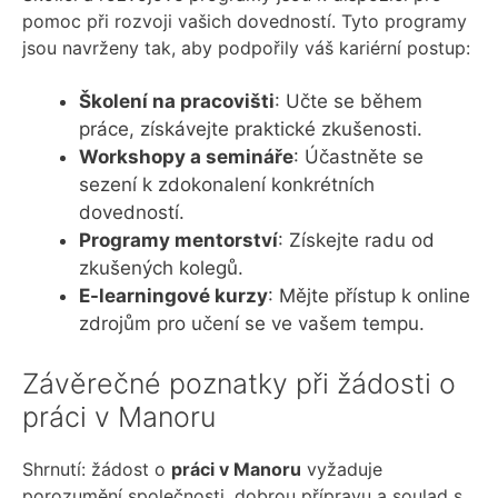
pomoc při rozvoji vašich dovedností. Tyto programy
jsou navrženy tak, aby podpořily váš kariérní postup:
Školení na pracovišti
: Učte se během
práce, získávejte praktické zkušenosti.
Workshopy a semináře
: Účastněte se
sezení k zdokonalení konkrétních
dovedností.
Programy mentorství
: Získejte radu od
zkušených kolegů.
E-learningové kurzy
: Mějte přístup k online
zdrojům pro učení se ve vašem tempu.
Závěrečné poznatky při žádosti o
práci v Manoru
Shrnutí: žádost o
práci v Manoru
vyžaduje
porozumění společnosti, dobrou přípravu a soulad s