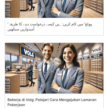
‘وولج’ میں کام کریں: ہیں کیسے درخواست دینے کا طریقہ
اُمیدواریں سیکھیں
Bekerja di Volg: Pelajari Cara Mengajukan Lamaran
Pekerjaan