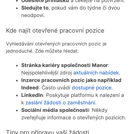
Odešlete přihlášku
a čekejte na potvrzení.
Sledujte to
, pokud vám do týdne či dvou
neodpoví.
Kde najít otevřené pracovní pozice
Vyhledávání otevřených pracovních pozic je
jednoduché. Zde můžete hledat:
Stránka kariéry společnosti Manor
:
Nejspolehlivější zdroj
aktuálních nabídek
.
Inzerce pracovních pozic jako například
Indeed
: Často uvádí
dostupné pozice
.
LinkedIn
: Poskytuje platformu k nalezení a
k
zaslání žádosti o zaměstnání
.
Sociální média společnosti
: Někdy
zveřejňuje informace o otevřených pozicích.
Tipy pro přípravu vaší žádosti