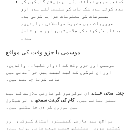
کسٹمر سروس نمائندہ: یہ پوزیشن گاہکوں کی
مدد کرتی ہے، شکایات کو سنبھالتی ہے، اور
مصنوعات کی معلومات فراہم کرتی ہے۔
ضروریات میں مضبوط مواصلاتی مہارتیں،
مسئلہ حل کرنے کی صلاحیتیں، اور صبر شامل
ہیں۔
موسمی یا جزو وقت کی مواقع
موسمی اور جزو وقت کے ادوار طلباء، والدین،
اور ان لوگوں کے لیے لیتے ہیں جو آمدنی میں
اضافہ کرنا چاہتے ہیں۔
چندہ مدتی عہدے
ان نوکریوں کو عارضی ملازمت کے لیے
بہتر بناتے ہیں۔
کام کی گؠنت سمجھ
ذاتی شیڈول
میں موزوں کر دی جا سکتی ہیں۔
مواقع میں عارضی کیشیئر، اسٹاک کلرکس، اور
کسٹمر سروس اسسٹنٹس جیسے عہدے شامل ہوتے ہیں،