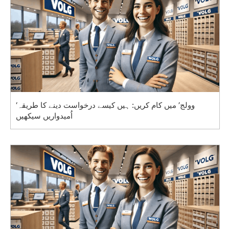
‘وولج’ میں کام کریں: ہیں کیسے درخواست دینے کا طریقہ
اُمیدواریں سیکھیں