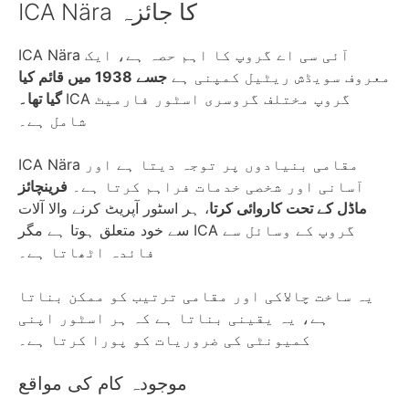
ICA Nära کا جائزہ
ICA Nära آئی سی اے گروپ کا اہم حصہ ہے، ایک
معروف سویڈش ریٹیل کمپنی ہے
جسے 1938 میں قائم کیا
ICA گروپ مختلف گروسری اسٹور فارمیٹ
گیا تھا۔
شامل ہے۔
ICA Nära مقامی بنیادوں پر توجہ دیتا ہے اور
آسانی اور شخصی خدمات فراہم کرتا ہے۔
فرینچائز
ماڈل کے تحت کاروائی کرتا
، ہر اسٹور آپریٹ کرنے والا آلات
سے خود متعلق ہوتا ہے مگر ICA گروپ کے وسائل سے
فائدہ اٹھاتا ہے۔
یہ ساخت چالاکی اور مقامی ترتیب کو ممکن بناتا
ہے، یہ یقینی بناتا ہے کہ ہر اسٹور اپنی
کمیونٹی کی ضروریات کو پورا کرتا ہے۔
موجودہ کام کی مواقع