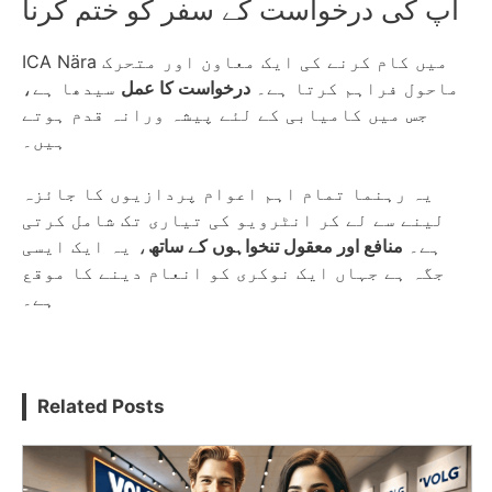
آپ کی درخواست کے سفر کو ختم کرنا
ICA Nära میں کام کرنے کی ایک معاون اور متحرک
ماحول فراہم کرتا ہے۔
درخواست کا عمل
سیدھا ہے،
جس میں کامیابی کے لئے پیشہ ورانہ قدم ہوتے
ہیں۔
یہ رہنما تمام اہم اعوام پردازیوں کا جائزہ
لینے سے لے کر انٹرویو کی تیاری تک شامل کرتی
ہے۔
منافع اور معقول تنخواہوں کے ساتھ
، یہ ایک ایسی
جگہ ہے جہاں ایک نوکری کو انعام دینے کا موقع
ہے۔
Related Posts