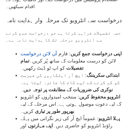
اقدام سیکھیں۔
درخواست سے انٹرویو تک مرحلہ وار ہدایت نامہ
حصہ تفصیلات فراہم کرتا ہے جو درخواست جمع کرنے
سے انٹرویو مرحلہ تک کا ہدایت نامہ ہے۔
اپنی درخواست جمع کریں
: فارم
آن لائن درخواست
لائن کو درست معلومات کے ساتھ پُر کریں۔
تمام
تفصیلات
کو اپ ٹو ڈیٹ رکھیں۔
ابتدائی سکریننگ
: ایچ آر اہلکاروں کی فہرست
کو کم کرنے کے لیے کام کا جائزہ لیتا ہے۔
نوکری کی ضروریات کے مطابقت پر توجہ دیں
۔
انٹرویو محفوظ کریں
: منتخب امیدواروں کو انٹرویو
کے لیے دعوت موصول ہوتی ہے۔اس مرحلے کے لیے
بھرپور طور پر تیاری
کریں۔
پہلا انٹرویو
: عموماً ایچ آر کی زیر نگرانی میں پہلے
راؤنڈ انٹرویو کو حاضری دیں۔
اپنے مہارتوں
اور