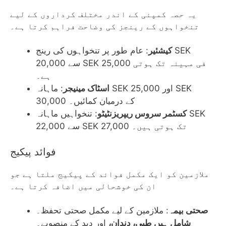
یہ حصہ کمپنی کے اندر مختلف کرداروں کے لیے
تنخواہوں کے رینجز کی وضاحت فراہم کرتا ہے۔
کیشئیر
: عام طور پر تنخواہوں کی رینج SEK
20,000 سے SEK 25,000 فی مہینہ تک ہوتی
ہے۔
اسٹاک مینیجر
: ماہانہ SEK 25,000 اور SEK
30,000 کے درمیان کمائیں۔
کسٹمر سروس ریپریزنٹیٹو
: تنخواہیں ماہانہ SEK
22,000 سے SEK 27,000 تک ہوتی ہیں۔
فوائد پیکیج
ملازمین کو ایک مکمل فوائد کے پیکیج ملتا ہے جو
ان کی خوشحالی میں اضافہ کرتا ہے۔
صحتی بیمہ
: ملازمین کے لیے مکمل صحتی تحفظ۔
شامل ہیں طبی، دندان،
اور دید کے منصوبے۔