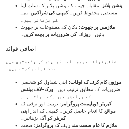
پنشن پلانز
: مقابلہ جیتنے کے پنشن پلانز کے ساتھ اپنا
مستقبل محفوظ کریں۔
کمپنی کی شراکتیں
بچت
کو بڑھاتی ہیں۔
ملازمین پر چھوٹ
: دکان کے مصنوعات پر چھوٹ
پائیں۔
روزانہ کی ضروریات پر بچت کریں۔
اضافی فوائد
اضافی فوائد مروجہ اور کیریئر کی بڑھوتری میں
مدد فراہم کرتے ہیں۔
موزوں کام کرنے کے اوقات
: اپنی شیڈول کو شخصی
ضروریات کے مطابق ترتیب دیں۔
ورک-لاف بیلنس
کو پہلوؤں میں رکھا جاتا ہے۔
کیریئر ڈویلپمنٹ پروگرامز
: تربیت اور ترقی کے
مواقع کا انعام حاصل کریں۔ کمپنی کے اندر
اپنی
کیریئر
کو آگے بڑھائیں۔
ملازم کا عام صحت مند رہنے کے پروگرامز
: صحت