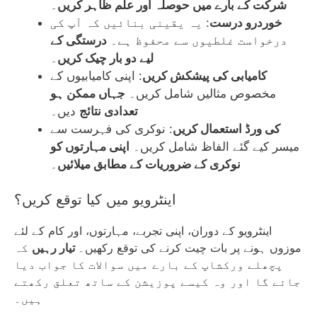
شرکت کے بارے میں حوصلہ اور علم ظاہر کریں
۔
خوردرو درست
: یہ یقینی بنائیں کہ آپ کی
درخواست غلطیوں سے محفوظ ہے۔
درستگی کے
لیے دو بار چیک کریں
۔
کامیابی کی پیشکش کریں
: اپنی کامیابیوں کے
مخصوص مثالیں شامل کریں۔
جہاں ممکن ہو
تعدادی نتائج
دیں۔
کی ورڈ استعمال کریں
: نوکری کی فہرست سے
میسر کیے گئے الفاظ شامل کریں۔
اپنی مہارتوں کو
نوکری کے ضروریات کے مطابق میلائیں
۔
اینٹرویو میں کیا توقع کریں؟
اینٹرویو کے دوران، اپنی تجربے، مہارتوں، اور کام کے لئے
موزوں ہونے پر بات چیت کرنے کی توقع رکھیں۔
تیار رہیں
کہ
پچھلے ورکشاپ کے بارے میں سوالات کا جواب دیا
جائے گا اور وہ کیسے پوزیشن کے ساتھ تعلق رکھتے
ہیں۔