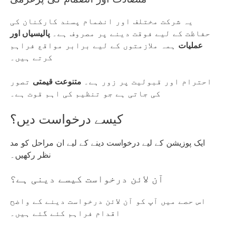
یہ شرکت مختلف اور انضمام پسند کارکنان کی
حفاظت کے لیے فوقت دینے پر مصروف ہے۔
پالیسیاں اور
عملیات
ہمہ ملازمتوں کے لیے برابر مواقع فراہم
کرتے ہیں۔
احترام اور قبولیت پر زور ہے۔
متنوعت قیمتی
تصور
کی جاتی ہے جو تنظیم کی اہم قوت ہے۔
کیسے درخواست دیں؟
ایک پوزیشن کے لیے درخواست دینے کے لیے ان مراحل کو مد
نظر رکھیں۔
آن لائن درخواست کیسے دینی ہے؟
اس حصے میں آپ کو آن لائن درخواست دینے کے واضح
اقدام فراہم کئے گئے ہیں۔