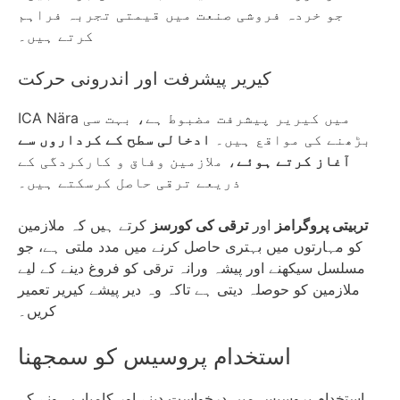
جو خردہ فروشی صنعت میں قیمتی تجربہ فراہم
کرتے ہیں۔
کیریر پیشرفت اور اندرونی حرکت
ICA Nära میں کیریر پیشرفت مضبوط ہے، بہت سی
بڑھنے کی مواقع ہیں۔
ادخالی سطح کے کرداروں سے
آغاز کرتے ہوئے
، ملازمین وفاق و کارکردگی کے
ذریعے ترقی حاصل کرسکتے ہیں۔
تربیتی پروگرامز
اور
ترقی کی کورسز
کرتے ہیں کہ ملازمین
کو مہارتوں میں بہتری حاصل کرنے میں مدد ملتی ہے، جو
مسلسل سیکھنے اور پیشہ ورانہ ترقی کو فروغ دینے کے لیے
ملازمین کو حوصلہ دیتی ہے تاکہ وہ دیر پیشے کیریر تعمیر
کریں۔
استخدام پروسیس کو سمجھنا
استخدام پروسیس میں درخواست دینے اور کامیاب ہونے کے