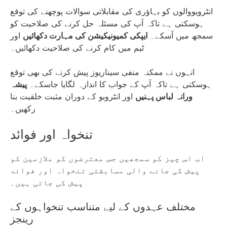
انٹرویووالوں کو بہاؤری کی مقابلاتی سوالات پوچھنے کی توقع
ہوسکتی ہے تاکہ آپ کی مسئلہ حل کرنے کی صلاحیت کو
سمجھ میں آسکے۔
ایپکی کمیونیکیشن کی مہارت دکھائیں
اور
ٹیم میں کام کرنے کی صلاحیت دکھائیں۔
انہوں نے ممکنہ منفی سیناریوز پیش کرنے کی بھی توقع
ہوسکتی ہے تاکہ آپ کے جواب کا اندازہ لگایا جاسکے۔
پیشہ
ورانہ لباس پہنیں
اور انٹرویو کے دوران مثبت خلقیت بنا
رکھیں۔
تنخواہ اور فوائد
اب اس چیز کو سمجھیں جس معترضوں کو ملازمین کو
پیش کی جانے والی مسابقتی تنخواہ اور فوائد
پیش کی جاتی ہیں۔
مختلف عہدوں کے لیے متناسب تنخواہوں کے
رینجز