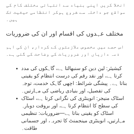
انخلا کریں اپنی بنیاد سے انتہائی مختلف کام کی
مواقع جو داخلہ سے شروع ہوکر انتظامی حیثیت تک
ہیں۔
مختلف عہدوں کی اقسام اور ان کی ضروریات
اس حصے میں مخصوص ملازمتوں کے کردار، ان کی اہم
ذمہ داریاں اور ضروریات کی وضاحت کی گئی ہے۔
کیشیئر: لین دین کو سنبھالتا ہے، گاہکوں کی مدد
کرتا ہے، اور نقد رقم کی درست انتظام کو یقینی
بناتا ہے۔ پیشگی شرائط: اچھی گاہک خدمت، توجہ
کی تفصیل، اور بنیادی ریاضی کی مہارتیں۔
اسٹاک منیجر: انوینٹری کی نگرانی کرتا ہے، اسٹاک
کی سطح کا انتظام کرتا ہے، اور بروقت دوبارہ
اسٹاک کو یقینی بناتا ہے—ضروریات: تنظیمی
مہارتیں، انوینٹری مینجمنٹ کا تجربہ، اور جسمانی
طاقت۔