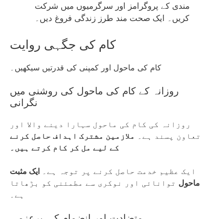
مندی کے پروگرامز اور سرگرمیوں میں شرکت
کریں۔ ایک صحت مند طرز زندگی فروغ دیں۔
کام کی جگہی روایت
کام کی ماحول اور کمپنی کی قدرتیں سیکھیں۔
روزانہ کے کام کی ماحول کی روشنی میں
نگرانی
روزانہ کی کام کی ماحول سہارا دینے والا اور
تعاون پسند ہے۔
ملازمین مشترک اہداف حاصل کرنے
کے لیے مل کر کام کرتے ہیں۔
ایک عظیم خدمت حاصل کرنے پر توجہ ہے۔
ایک مثبت
ماحول
توانائی اور نوکری سے مطمئنی کو بڑھاتا
ہے۔
متضادت اور انضمام کی پرعزمی