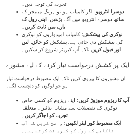
تجربے کی توجہ دیں۔
دوسرا انٹرویو
: اگر کامیاب ہو تو ہرنگ مینیجر کے
ساتھ دوسرے انٹرویو میں آگے بڑھیں۔
اپنی رول کے
بارے میں ثابت کریں
۔
نوکری کی پیشکش
: کامیاب امیدواروں کو نوکری
کی پیشکش دی جاتی ہے۔پیشکش کو
جائزہ لیں
اور قبول کریں
تاکہ آپ کیریئر شروع کر سکیں۔
ایک پر کشش درخواست تیار کرنے کے لیے مشورے
ان مشوروں کا پیروی کریں تاکہ ایک مضبوط درخواست تیار
ہو جو لوگوں کو دلچسپ لگے۔
آپ کا ریزوم موزوڑ کریں
: اپنے ریزوم کو کسی خاص
نوکری کے تفصیلات سے مشابہ بنائیں۔
متعلقہ
تجربے کو اجاگر کریں
۔
ایک مضبوط کور لیٹر لکھیں
: واضح کریں کہ آپ
ناکامی کے رول کو کیوں فٹ کرتے ہیں۔