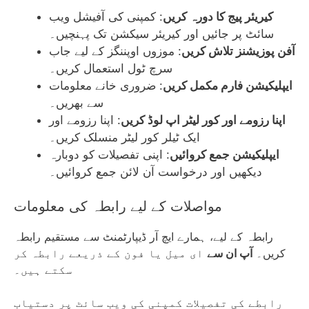
کیریئر پیج کا دورہ کریں
: کمپنی کی آفیشل ویب
سائٹ پر جائیں اور کیریئر سیکشن تک پہنچیں۔
آفن پوزیشنز تلاش کریں
: موزوں اوپننگز کے لیے جاب
سرچ ٹول استعمال کریں۔
ایپلیکیشن فارم مکمل کریں
: ضروری خانے معلومات
سے بھریں۔
اپنا رزومے اور کور لیٹر اپ لوڈ کریں
: اپنا رزومے اور
ایک ٹیلر کور لیٹر منسلک کریں۔
ایپلیکیشن جمع کروائیں
: اپنی تفصیلات کو دوبارہ
دیکھیں اور درخواست آن لائن جمع کروائیں۔
مواصلات کے لیے رابطہ کی معلومات
رابطہ کے لیے، ہمارے ایچ آر ڈیپارٹمنٹ سے مستقیم رابطہ
کریں۔
آپ ان سے
ای میل یا فون کے ذریعے رابطہ کر
سکتے ہیں۔
رابطے کی تفصیلات کمپنی کی ویب سائٹ پر دستیاب