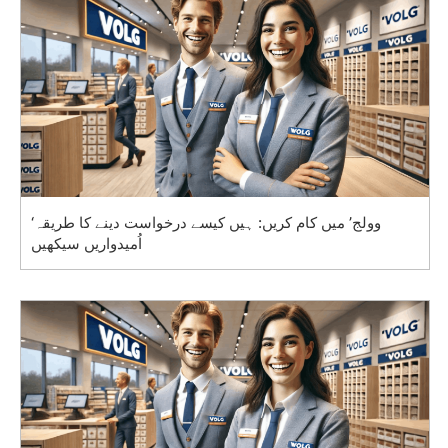
‘وولج’ میں کام کریں: ہیں کیسے درخواست دینے کا طریقہ
اُمیدواریں سیکھیں