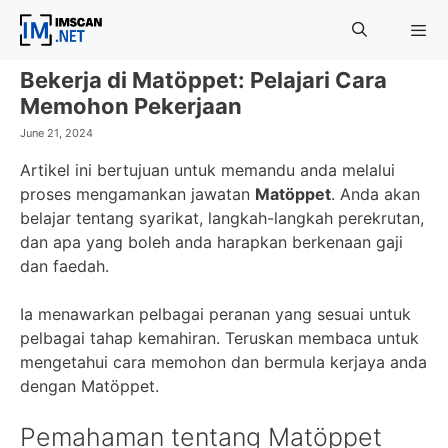
Skip
to
content
Bekerja di Matöppet: Pelajari Cara
Menu
Memohon Pekerjaan
June 21, 2024
Artikel ini bertujuan untuk memandu anda melalui
proses mengamankan jawatan
Matöppet
. Anda akan
belajar tentang syarikat, langkah-langkah perekrutan,
dan apa yang boleh anda harapkan berkenaan gaji
dan faedah.
Ia menawarkan pelbagai peranan yang sesuai untuk
pelbagai tahap kemahiran. Teruskan membaca untuk
mengetahui cara memohon dan bermula kerjaya anda
dengan Matöppet.
Pemahaman tentang Matöppet