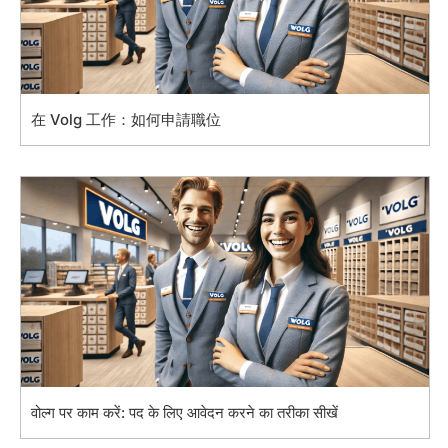
在 Volg 工作：如何申請職位
वोल्ग पर काम करें: पद के लिए आवेदन करने का तरीका सीखें