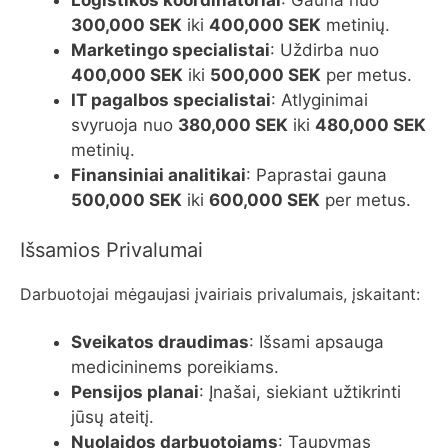
300,000 SEK
iki
400,000 SEK
metinių.
Marketingo specialistai
: Uždirba nuo
400,000 SEK
iki
500,000 SEK
per metus.
IT pagalbos specialistai
: Atlyginimai
svyruoja nuo
380,000 SEK
iki
480,000 SEK
metinių.
Finansiniai analitikai
: Paprastai gauna
500,000 SEK
iki
600,000 SEK
per metus.
Išsamios Privalumai
Darbuotojai mėgaujasi įvairiais privalumais, įskaitant:
Sveikatos draudimas
: Išsami apsauga
medicininems poreikiams.
Pensijos planai
: Įnašai, siekiant užtikrinti
jūsų ateitį.
Nuolaidos darbuotojams
: Taupymas