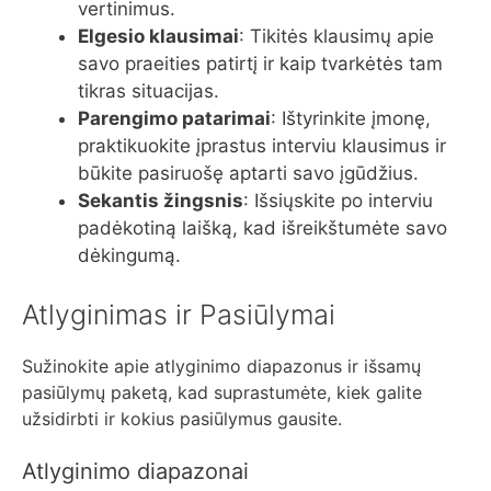
vertinimus.
Elgesio klausimai
: Tikitės klausimų apie
savo praeities patirtį ir kaip tvarkėtės tam
tikras situacijas.
Parengimo patarimai
: Ištyrinkite įmonę,
praktikuokite įprastus interviu klausimus ir
būkite pasiruošę aptarti savo įgūdžius.
Sekantis žingsnis
: Išsiųskite po interviu
padėkotiną laišką, kad išreikštumėte savo
dėkingumą.
Atlyginimas ir Pasiūlymai
Sužinokite apie atlyginimo diapazonus ir išsamų
pasiūlymų paketą, kad suprastumėte, kiek galite
užsidirbti ir kokius pasiūlymus gausite.
Atlyginimo diapazonai