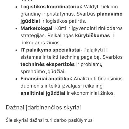
Logistikos koordinatoriai
: Valdyti tiekimo
grandinę ir pristatymus. Svarbūs
planavimo
įgūdžiai
ir logistikos patirtis.
Marketologai
: Kūrti ir įgyvendinti rinkodaros
strategijas. Reikalingas
kūrybiškumas
ir
rinkodaros žinios.
IT palaikymo specialistai
: Palaikyti IT
sistemas ir teikti techninę pagalbą. Svarbios
techninės ekspertizės
ir problemų
sprendimo įgūdžiai.
Finansiniai analitikai
: Analizuoti finansinius
duomenis ir teikti įžvalgas; reikalingi
analitiniai įgūdžiai
ir ekonominiai žinios.
Dažnai įdarbinančios skyriai
Šie skyriai dažnai turi darbo pasiūlymus: