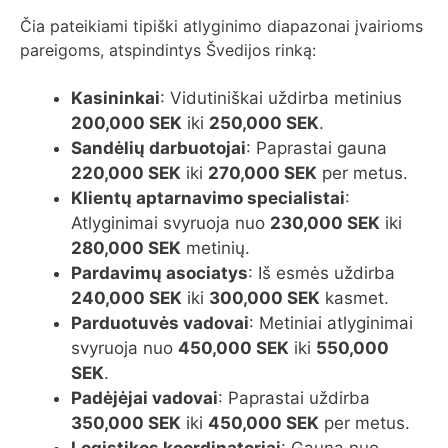
Čia pateikiami tipiški atlyginimo diapazonai įvairioms
pareigoms, atspindintys Švedijos rinką:
Kasininkai
: Vidutiniškai uždirba metinius
200,000 SEK
iki
250,000 SEK
.
Sandėlių darbuotojai
: Paprastai gauna
220,000 SEK
iki
270,000 SEK
per metus.
Klientų aptarnavimo specialistai
:
Atlyginimai svyruoja nuo
230,000 SEK
iki
280,000 SEK
metinių.
Pardavimų asociatys
: Iš esmės uždirba
240,000 SEK
iki
300,000 SEK
kasmet.
Parduotuvės vadovai
: Metiniai atlyginimai
svyruoja nuo
450,000 SEK
iki
550,000
SEK
.
Padėjėjai vadovai
: Paprastai uždirba
350,000 SEK
iki
450,000 SEK
per metus.
Logistikos koordinatoriai
: Gauna nuo