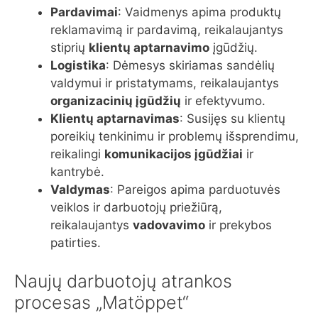
Pardavimai
: Vaidmenys apima produktų
reklamavimą ir pardavimą, reikalaujantys
stiprių
klientų aptarnavimo
įgūdžių.
Logistika
: Dėmesys skiriamas sandėlių
valdymui ir pristatymams, reikalaujantys
organizacinių įgūdžių
ir efektyvumo.
Klientų aptarnavimas
: Susijęs su klientų
poreikių tenkinimu ir problemų išsprendimu,
reikalingi
komunikacijos įgūdžiai
ir
kantrybė.
Valdymas
: Pareigos apima parduotuvės
veiklos ir darbuotojų priežiūrą,
reikalaujantys
vadovavimo
ir prekybos
patirties.
Naujų darbuotojų atrankos
procesas „Matöppet“