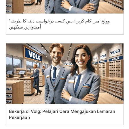
‘وولج’ میں کام کریں: ہیں کیسے درخواست دینے کا طریقہ
اُمیدواریں سیکھیں
Bekerja di Volg: Pelajari Cara Mengajukan Lamaran
Pekerjaan