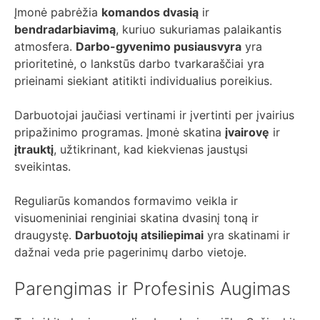
Įmonė pabrėžia
komandos dvasią
ir
bendradarbiavimą
, kuriuo sukuriamas palaikantis
atmosfera.
Darbo-gyvenimo pusiausvyra
yra
prioritetinė, o lankstūs darbo tvarkaraščiai yra
prieinami siekiant atitikti individualius poreikius.
Darbuotojai jaučiasi vertinami ir įvertinti per įvairius
pripažinimo programas. Įmonė skatina
įvairovę
ir
įtrauktį
, užtikrinant, kad kiekvienas jaustųsi
sveikintas.
Reguliarūs komandos formavimo veikla ir
visuomeniniai renginiai skatina dvasinį toną ir
draugystę.
Darbuotojų atsiliepimai
yra skatinami ir
dažnai veda prie pagerinimų darbo vietoje.
Parengimas ir Profesinis Augimas