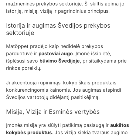
mažmeninės prekybos sektoriuje. Ši skiltis apima jo
istoriją, misiją, viziją ir pagrindinius principus.
Istorija ir augimas Švedijos prekybos
sektoriuje
Matöppet pradėjo kaip nedidelė prekybos
parduotuvė ir
pastoviai augo
. Įmonė išsiplėtė,
išplėsusi savo
būvimo Švedijoje
, prisitaikydama prie
rinkos poreikių.
Ji akcentuoja rūpinimąsi kokybiškais produktais
konkurencingomis kainomis. Jos augimas atspindi
Švedijos vartotojų didėjantį pasitikėjimą.
Misija, Vizija ir Esminės vertybės
Įmonės misija yra siūlyti patikimą paslaugą ir
aukštos
kokybės produktus
. Jos vizija siekia tvaraus augimo