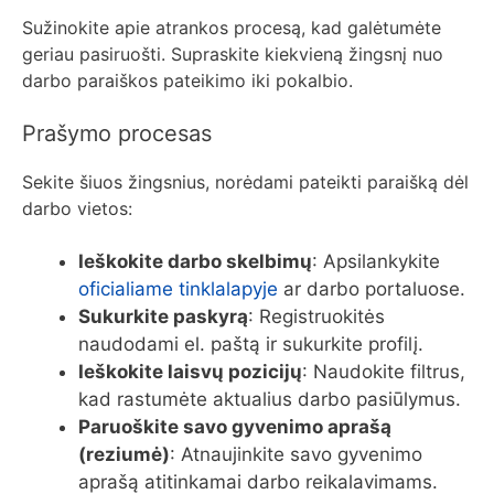
Sužinokite apie atrankos procesą, kad galėtumėte
geriau pasiruošti. Supraskite kiekvieną žingsnį nuo
darbo paraiškos pateikimo iki pokalbio.
Prašymo procesas
Sekite šiuos žingsnius, norėdami pateikti paraišką dėl
darbo vietos:
Ieškokite darbo skelbimų
: Apsilankykite
oficialiame tinklalapyje
ar darbo portaluose.
Sukurkite paskyrą
: Registruokitės
naudodami el. paštą ir sukurkite profilį.
Ieškokite laisvų pozicijų
: Naudokite filtrus,
kad rastumėte aktualius darbo pasiūlymus.
Paruoškite savo gyvenimo aprašą
(reziumė)
: Atnaujinkite savo gyvenimo
aprašą atitinkamai darbo reikalavimams.