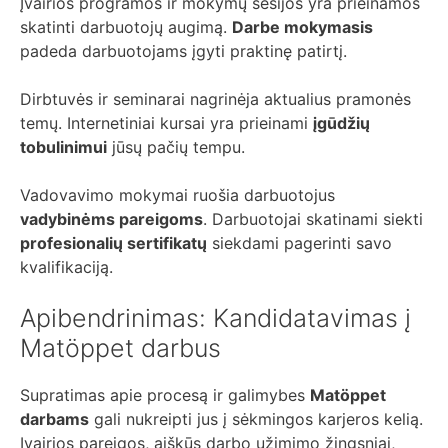
Įvairios programos ir mokymų sesijos yra prieinamos
skatinti darbuotojų augimą.
Darbe mokymasis
padeda darbuotojams įgyti praktinę patirtį.
Dirbtuvės ir seminarai nagrinėja aktualius pramonės
temų. Internetiniai kursai yra prieinami
įgūdžių
tobulinimui
jūsų pačių tempu.
Vadovavimo mokymai ruošia darbuotojus
vadybinėms pareigoms
. Darbuotojai skatinami siekti
profesionalių sertifikatų
siekdami pagerinti savo
kvalifikaciją.
Apibendrinimas: Kandidatavimas į
Matöppet darbus
Supratimas apie procesą ir galimybes
Matöppet
darbams
gali nukreipti jus į sėkmingos karjeros kelią.
Įvairios pareigos, aiškūs darbo užimimo žingsniai,