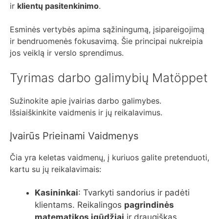
ir
klientų pasitenkinimo
.
Esminės vertybės apima sąžiningumą, įsipareigojimą
ir bendruomenės fokusavimą. Šie principai nukreipia
jos veiklą ir verslo sprendimus.
Tyrimas darbo galimybių Matöppet
Sužinokite apie įvairias darbo galimybes.
Išsiaiškinkite vaidmenis ir jų reikalavimus.
Įvairūs Prieinami Vaidmenys
Čia yra keletas vaidmenų, į kuriuos galite pretenduoti,
kartu su jų reikalavimais:
Kasininkai
: Tvarkyti sandorius ir padėti
klientams. Reikalingos
pagrindinės
matematikos įgūdžiai
ir draugiškas