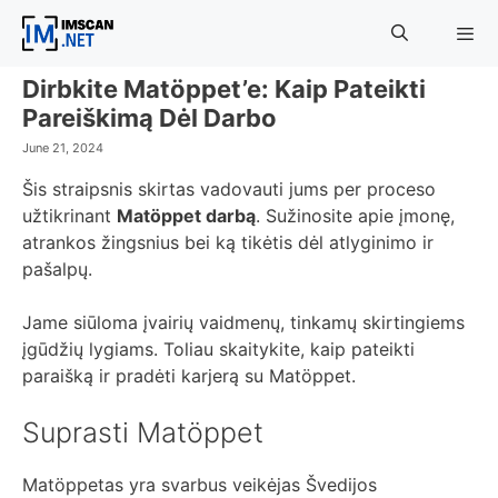
Skip
to
content
Dirbkite Matöppet’e: Kaip Pateikti
Menu
Pareiškimą Dėl Darbo
June 21, 2024
Šis straipsnis skirtas vadovauti jums per proceso
užtikrinant
Matöppet darbą
. Sužinosite apie įmonę,
atrankos žingsnius bei ką tikėtis dėl atlyginimo ir
pašalpų.
Jame siūloma įvairių vaidmenų, tinkamų skirtingiems
įgūdžių lygiams. Toliau skaitykite, kaip pateikti
paraišką ir pradėti karjerą su Matöppet.
Suprasti Matöppet
Matöppetas yra svarbus veikėjas Švedijos