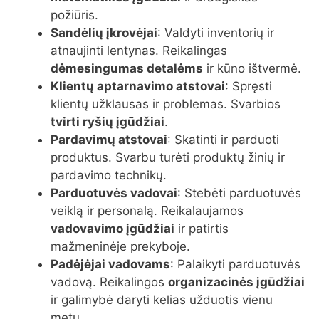
požiūris.
Sandėlių įkrovėjai
: Valdyti inventorių ir
atnaujinti lentynas. Reikalingas
dėmesingumas detalėms
ir kūno ištvermė.
Klientų aptarnavimo atstovai
: Spręsti
klientų užklausas ir problemas. Svarbios
tvirti ryšių įgūdžiai
.
Pardavimų atstovai
: Skatinti ir parduoti
produktus. Svarbu turėti produktų žinių ir
pardavimo technikų.
Parduotuvės vadovai
: Stebėti parduotuvės
veiklą ir personalą. Reikalaujamos
vadovavimo įgūdžiai
ir patirtis
mažmeninėje prekyboje.
Padėjėjai vadovams
: Palaikyti parduotuvės
vadovą. Reikalingos
organizacinės įgūdžiai
ir galimybė daryti kelias užduotis vienu
metu.