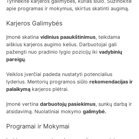
Tyrinėkite karjeros galimybes, kurias siūlo. Sužinokite
apie programas ir mokymus, skirtus skatinti augimą.
Karjeros Galimybės
Įmonė skatina
vidinius paaukštinimus
, teikdama
aiškius karjeros augimo kelius. Darbuotojai gali
pažengti nuo pradinio lygio pozicijų iki
vadybinių
pareigų
.
Veiklos įverčiai padeda nustatyti potencialius
lyderius. Mentorių programos siūlo
rekomendacijas ir
palaikymą
karjeros plėtrai.
Įmonė vertina
darbuotojų pasiekimus
, sunkų darbą ir
atsidavimą. Nuolatiniai mokymo
galimybė.
Programai ir Mokymai