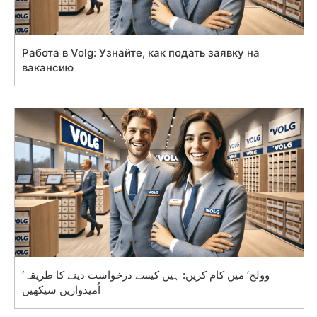
Работа в Volg: Узнайте, как подать заявку на
вакансию
‘وولج’ میں کام کریں: ہیں کیسے درخواست دینے کا طریقہ
اُمیدواریں سیکھیں