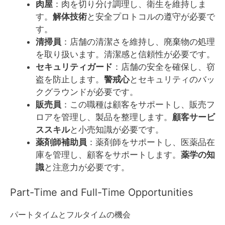
肉屋
：肉を切り分け調理し、衛生を維持しま
す。
解体技術
と安全プロトコルの遵守が必要で
す。
清掃員
：店舗の清潔さを維持し、廃棄物の処理
を取り扱います。清潔感と信頼性が必要です。
セキュリティガード
：店舗の安全を確保し、窃
盗を防止します。
警戒心
とセキュリティのバッ
クグラウンドが必要です。
販売員
：この職種は顧客をサポートし、販売フ
ロアを管理し、製品を整理します。
顧客サービ
ススキル
と小売知識が必要です。
薬剤師補助員
：薬剤師をサポートし、医薬品在
庫を管理し、顧客をサポートします。
薬学の知
識
と注意力が必要です。
Part-Time and Full-Time Opportunities
パートタイムとフルタイムの機会