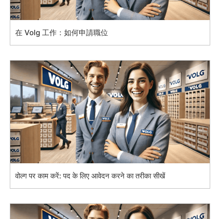
在 Volg 工作：如何申請職位
वोल्ग पर काम करें: पद के लिए आवेदन करने का तरीका सीखें