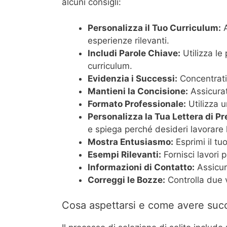
alcuni consigli:
Personalizza il Tuo Curriculum:
A
esperienze rilevanti.
Includi Parole Chiave:
Utilizza le
curriculum.
Evidenzia i Successi:
Concentrati 
Mantieni la Concisione:
Assicurati
Formato Professionale:
Utilizza u
Personalizza la Tua Lettera di P
e spiega perché desideri lavorare l
Mostra Entusiasmo:
Esprimi il tu
Esempi Rilevanti:
Fornisci lavori 
Informazioni di Contatto:
Assicura
Correggi le Bozze:
Controlla due vo
Cosa aspettarsi e come avere suc