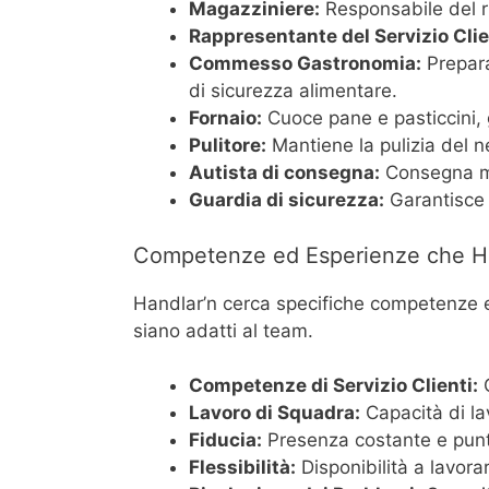
Magazziniere:
Responsabile del ri
Rappresentante del Servizio Clie
Commesso Gastronomia:
Prepara
di sicurezza alimentare.
Fornaio:
Cuoce pane e pasticcini, 
Pulitore:
Mantiene la pulizia del ne
Autista di consegna:
Consegna mer
Guardia di sicurezza:
Garantisce 
Competenze ed Esperienze che Han
Handlar’n cerca specifiche competenze e
siano adatti al team.
Competenze di Servizio Clienti:
C
Lavoro di Squadra:
Capacità di lav
Fiducia:
Presenza costante e punt
Flessibilità:
Disponibilità a lavorare