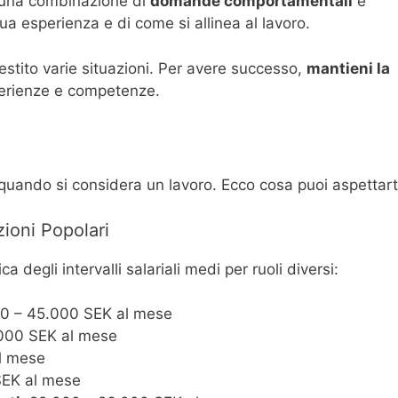
de una combinazione di
domande comportamentali
e
tua esperienza e di come si allinea al lavoro.
estito varie situazioni. Per avere successo,
mantieni la
perienze e competenze.
e quando si considera un lavoro. Ecco cosa puoi aspettart
zioni Popolari
degli intervalli salariali medi per ruoli diversi:
0 – 45.000 SEK al mese
000 SEK al mese
l mese
EK al mese