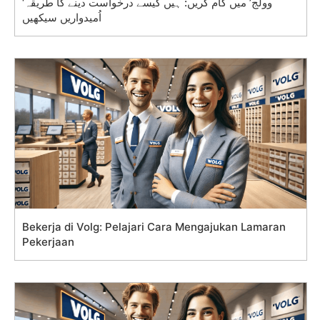
‘وولج’ میں کام کریں: ہیں کیسے درخواست دینے کا طریقہ
اُمیدواریں سیکھیں
Bekerja di Volg: Pelajari Cara Mengajukan Lamaran
Pekerjaan