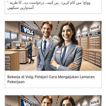
‘وولج’ میں کام کریں: ہیں کیسے درخواست دینے کا طریقہ
اُمیدواریں سیکھیں
Bekerja di Volg: Pelajari Cara Mengajukan Lamaran
Pekerjaan