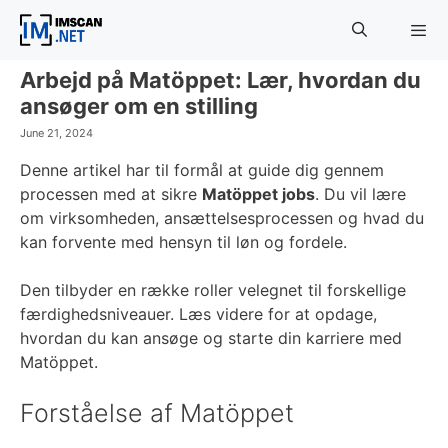
Skip
to
content
Arbejd på Matöppet: Lær, hvordan du
Menu
ansøger om en stilling
June 21, 2024
Denne artikel har til formål at guide dig gennem
processen med at sikre
Matöppet jobs
. Du vil lære
om virksomheden, ansættelsesprocessen og hvad du
kan forvente med hensyn til løn og fordele.
Den tilbyder en række roller velegnet til forskellige
færdighedsniveauer. Læs videre for at opdage,
hvordan du kan ansøge og starte din karriere med
Matöppet.
Forståelse af Matöppet