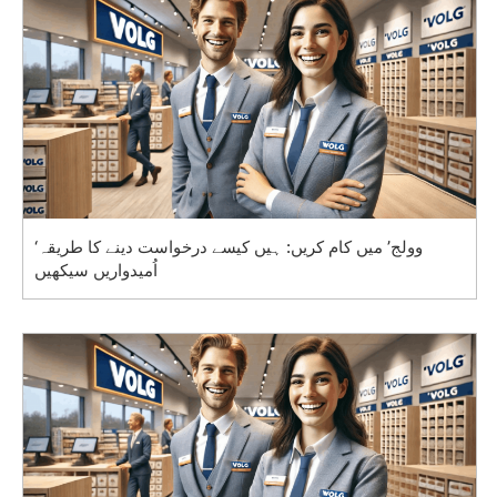
‘وولج’ میں کام کریں: ہیں کیسے درخواست دینے کا طریقہ
اُمیدواریں سیکھیں