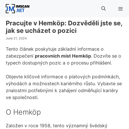
Skip
to
content
Pracujte v Hemköp: Dozvěděli jste se,
Menu
jak se ucházet o pozici
June 21, 2024
Tento článek poskytuje základní informace o
zabezpečení
pracovních míst Hemköp
. Dozvíte se o
typech dostupných pozic a o procesu přihlášení.
Objevte klíčové informace o platových podmínkách,
výhodách a možnostech kariérního růstu. Vybavte se
znalostmi potřebnými k zahájení odměňující kariéry
ve společnosti.
O Hemköp
Založen v roce 1958, tento významný švédský