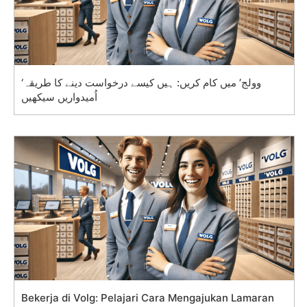
‘وولج’ میں کام کریں: ہیں کیسے درخواست دینے کا طریقہ
اُمیدواریں سیکھیں
Bekerja di Volg: Pelajari Cara Mengajukan Lamaran