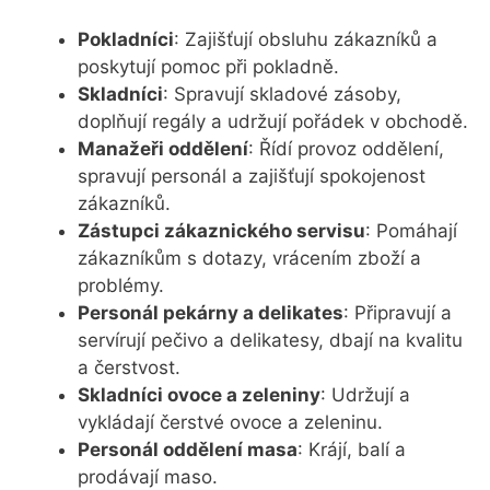
Pokladníci
: Zajišťují obsluhu zákazníků a
poskytují pomoc při pokladně.
Skladníci
: Spravují skladové zásoby,
doplňují regály a udržují pořádek v obchodě.
Manažeři oddělení
: Řídí provoz oddělení,
spravují personál a zajišťují spokojenost
zákazníků.
Zástupci zákaznického servisu
: Pomáhají
zákazníkům s dotazy, vrácením zboží a
problémy.
Personál pekárny a delikates
: Připravují a
servírují pečivo a delikatesy, dbají na kvalitu
a čerstvost.
Skladníci ovoce a zeleniny
: Udržují a
vykládají čerstvé ovoce a zeleninu.
Personál oddělení masa
: Krájí, balí a
prodávají maso.