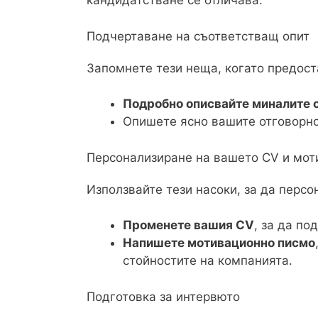
кандидатстване се отличава.
Подчертаване на съответстващ опит
Запомнете тези неща, когато предос
Подробно описвайте миналите 
Опишете ясно вашите отговорн
Персонализиране на вашето CV и мот
Използвайте тези насоки, за да перс
Променете вашия CV
, за да по
Напишете мотивационно писмо
стойностите на компанията.
Подготовка за интервюто