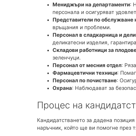
Мениджъри на департаменти
: 
персонала и осигуряват удовлет
Представители по обслужване 
връщания и проблеми.
Персонал в сладкарница и дел
деликатесни изделия, гарантира
Складови работници за плодове
зеленчуци.
Персонал от месния отдел
: Ряз
Фармацевтични техници
: Пома
Персонал по почистване
: Осигу
Охрана
: Наблюдават за безопас
Процес на кандидатс
Кандидатстването за дадена позиция 
наръчник, който ще ви помогне през т