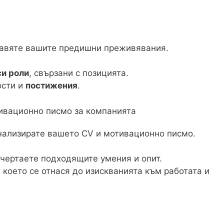
тавяте вашите предишни преживявания.
си роли
, свързани с позицията.
ости и
постижения
.
ивационно писмо за компанията
онализирате вашето CV и мотивационно писмо.
дчертаете подходящите умения и опит.
, което се отнася до изискванията към работата и