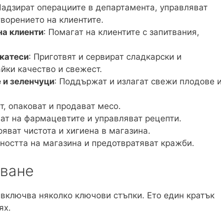
Надзират операциите в департамента, управляват
ворението на клиентите.
на клиенти
: Помагат на клиентите с запитвания,
икатеси
: Приготвят и сервират сладкарски и
йки качество и свежест.
 и зеленчуци
: Поддържат и излагат свежи плодове 
ат, опаковат и продават месо.
гат на фармацевтите и управляват рецепти.
ряват чистота и хигиена в магазина.
ността на магазина и предотвратяват кражби.
тване
включва няколко ключови стъпки. Ето един кратък
ях.