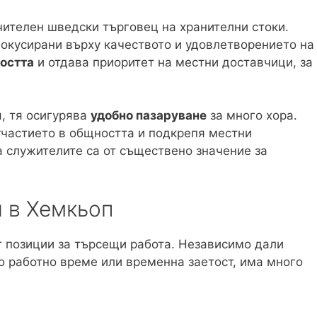
ачителен шведски търговец на хранителни стоки.
фокусирани върху качеството и удовлетворението на
остта
и отдава приоритет на местни доставчици, за
, тя осигурява
удобно пазаруване
за много хора.
участието в общността и подкрепя местни
а служителите са от съществено значение за
 в Хемкьоп
т позиции за търсещи работа. Независимо дали
о работно време или временна заетост, има много