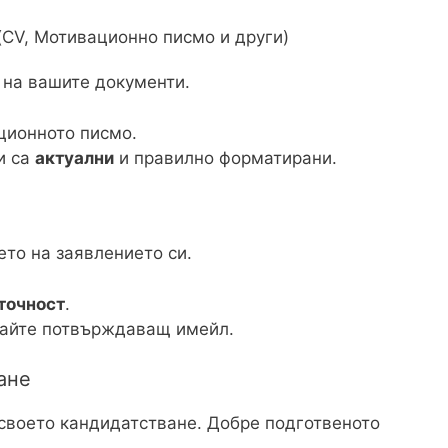
(CV, Мотивационно писмо и други)
 на вашите документи.
ционното писмо.
и са
актуални
и правилно форматирани.
ето на заявлението си.
 точност
.
кайте потвърждаващ имейл.
ане
своето кандидатстване. Добре подготвеното