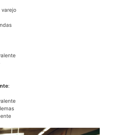
 varejo
endas
valente
o
nte
:
valente
blemas
iente