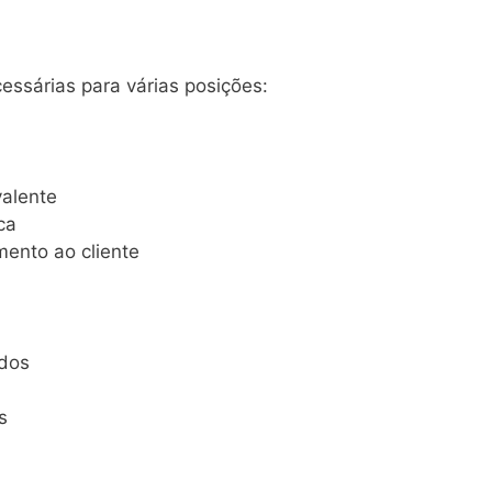
essárias para várias posições:
valente
ca
mento ao cliente
ados
s