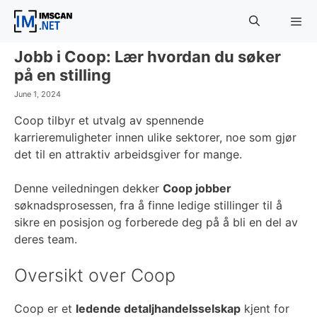
Skip
to
content
Jobb i Coop: Lær hvordan du søker
Menu
på en stilling
June 1, 2024
Coop tilbyr et utvalg av spennende
karrieremuligheter innen ulike sektorer, noe som gjør
det til en attraktiv arbeidsgiver for mange.
Denne veiledningen dekker
Coop jobber
søknadsprosessen, fra å finne ledige stillinger til å
sikre en posisjon og forberede deg på å bli en del av
deres team.
Oversikt over Coop
Coop er et
ledende detaljhandelsselskap
kjent for