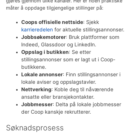
gjøres gjennom ulike kanaler. Her er noen praktiske
måter å oppdage tilgjengelige stillinger på:
Coops offisielle nettside
: Sjekk
karrieredelen
for aktuelle stillingsannonser.
Jobbsøkemotorer
: Bruk plattformer som
Indeed, Glassdoor og LinkedIn.
Oppslag i butikken
: Se etter
stillingsannonser som er lagt ut i Coop-
butikkene.
Lokale annonser
: Finn stillingsannonser i
lokale aviser og oppslagstavler.
Nettverking
: Koble deg til nåværende
ansatte eller bransjekontakter.
Jobbmesser
: Delta på lokale jobbmesser
der Coop kanskje rekrutterer.
Søknadsprosess