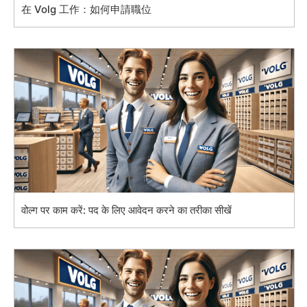
在 Volg 工作：如何申請職位
वोल्ग पर काम करें: पद के लिए आवेदन करने का तरीका सीखें