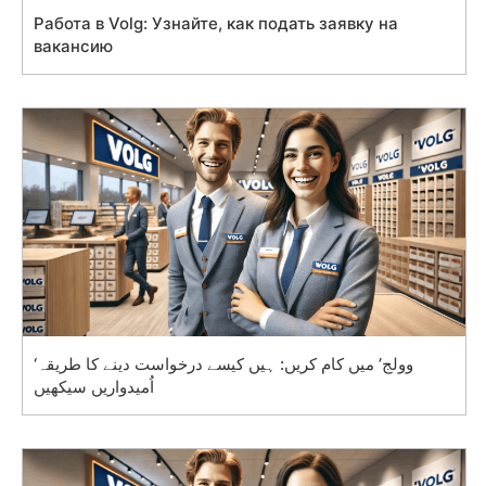
Работа в Volg: Узнайте, как подать заявку на
вакансию
‘وولج’ میں کام کریں: ہیں کیسے درخواست دینے کا طریقہ
اُمیدواریں سیکھیں