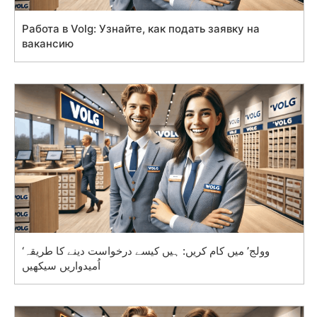
Работа в Volg: Узнайте, как подать заявку на
вакансию
‘وولج’ میں کام کریں: ہیں کیسے درخواست دینے کا طریقہ
اُمیدواریں سیکھیں