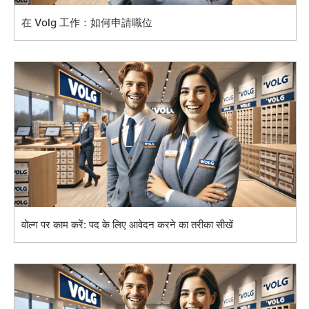
在 Volg 工作：如何申請職位
वोल्ग पर काम करें: पद के लिए आवेदन करने का तरीका सीखें