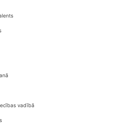
alents
s
šanā
iecības vadībā
s