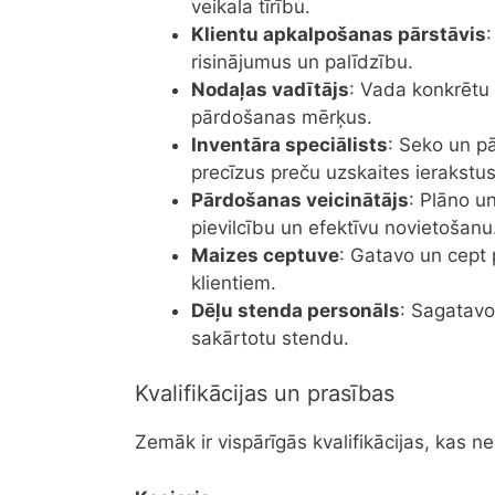
veikala tīrību.
Klientu apkalpošanas pārstāvis
risinājumus un palīdzību.
Nodaļas vadītājs
: Vada konkrētu
pārdošanas mērķus.
Inventāra speciālists
: Seko un p
precīzus preču uzskaites ierakstus
Pārdošanas veicinātājs
: Plāno u
pievilcību un efektīvu novietošanu
Maizes ceptuve
: Gatavo un cept 
klientiem.
Dēļu stenda personāls
: Sagatavo
sakārtotu stendu.
Kvalifikācijas un prasības
Zemāk ir vispārīgās kvalifikācijas, ka