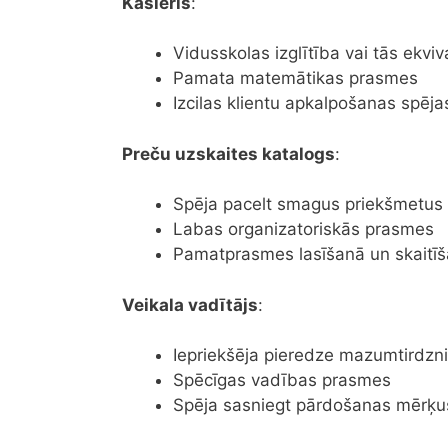
Kasieris
:
Vidusskolas izglītība vai tās ekviv
Pamata matemātikas prasmes
Izcilas klientu apkalpošanas spēja
Preču uzskaites katalogs
:
Spēja pacelt smagus priekšmetus
Labas organizatoriskās prasmes
Pamatprasmes lasīšanā un skaitī
Veikala vadītājs
:
Iepriekšēja pieredze mazumtirdzn
Spēcīgas vadības prasmes
Spēja sasniegt pārdošanas mērķu