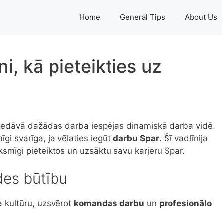
Home
General Tips
About Us
i, kā pieteikties uz
piedāvā dažādas darba iespējas dinamiskā darba vidē.
gi svarīga, ja vēlaties iegūt
darbu Spar
. Šī vadlīnija
ksmīgi pieteiktos un uzsāktu savu karjeru Spar.
des būtību
a kultūru, uzsvērot
komandas darbu
un
profesionālo