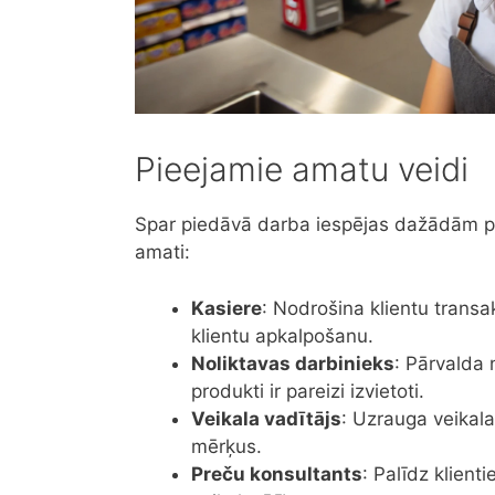
Pieejamie amatu veidi
Spar piedāvā darba iespējas dažādām pr
amati:
Kasiere
: Nodrošina klientu transa
klientu apkalpošanu.
Noliktavas darbinieks
: Pārvalda 
produkti ir pareizi izvietoti.
Veikala vadītājs
: Uzrauga veikal
mērķus.
Preču konsultants
: Palīdz klient