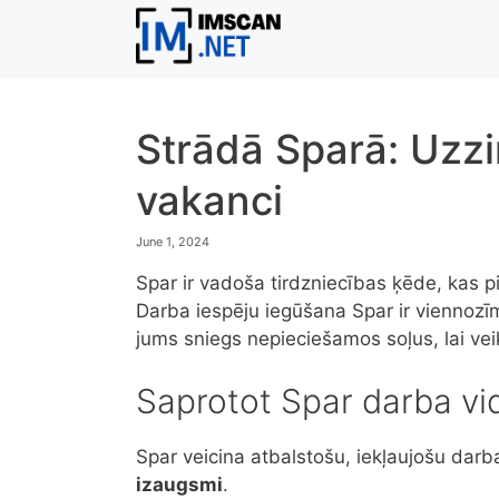
Skip
to
content
Strādā Sparā: Uzzin
vakanci
June 1, 2024
Spar ir vadoša tirdzniecības ķēde, kas 
Darba iespēju iegūšana Spar ir viennozīmī
jums sniegs nepieciešamos soļus, lai vei
Saprotot Spar darba vi
Spar veicina atbalstošu, iekļaujošu darb
izaugsmi
.