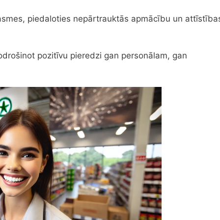
prasmes, piedaloties nepārtrauktās apmācību un attīstība
nodrošinot pozitīvu pieredzi gan personālam, gan