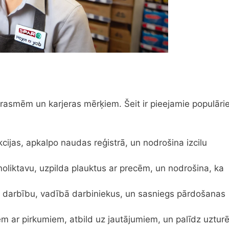
asmēm un karjeras mērķiem. Šeit ir pieejamie populāri
kcijas, apkalpo naudas reģistrā, un nodrošina izcilu
noliktavu, uzpilda plauktus ar precēm, un nodrošina, ka
a darbību, vadībā darbiniekus, un sasniegs pārdošanas
iem ar pirkumiem, atbild uz jautājumiem, un palīdz uzturē