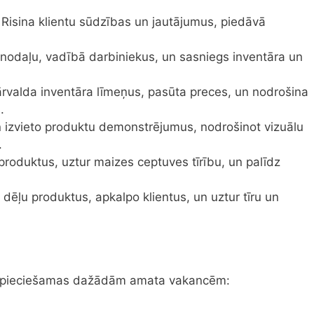
: Risina klientu sūdzības un jautājumus, piedāvā
 nodaļu, vadībā darbiniekus, un sasniegs inventāra un
ārvalda inventāra līmeņus, pasūta preces, un nodrošina
.
n izvieto produktu demonstrējumus, nodrošinot vizuālu
.
produktus, uztur maizes ceptuves tīrību, un palīdz
 dēļu produktus, apkalpo klientus, un uztur tīru un
s nepieciešamas dažādām amata vakancēm: