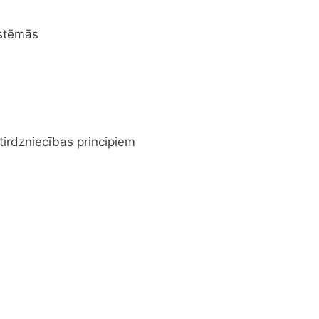
istēmās
tirdzniecības principiem