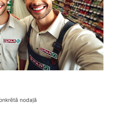
onkrētā nodaļā