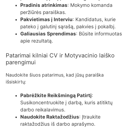
Pradinis atrinkimas
: Mokymo komanda
peržiūrės paraiškas.
Pakvietimas į Interviu
: Kandidatus, kurie
pateko į galutinį sąrašą, pakvies į pokalbį.
Galiausias Sprendimas
: Būsite informuotas
apie rezultatą.
Patarimai kilniai CV ir Motyvacinio laiško
parengimui
Naudokite šiuos patarimus, kad jūsų paraiška
išsiskirtų:
Pabrėžkite Reikšmingą Patirtį
:
Susikoncentruokite į darbą, kuris atitiktų
darbo reikalavimus.
Naudokite Raktažodžius
: Įtraukite
raktažodžius iš darbo aprašymo.