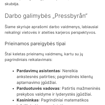
skubėja.
Darbo galimybės „Pressbyrån“
Šiame skyriuje aprašomi darbo vaidmenys, labiausiai
reikalingi vietovės ir ateities karjeros perspektyvos.
Prieinamos pareigybės tipai
Štai keletas prieinamų vaidmenų, kartu su jų
pagrindiniais reikalavimais:
Pardavimų asistentas
: Nereikia
ankstesnės patirties; pagrindinės klientų
aptarnavimo įgūdžiai.
Parduotuvės vadovas
: Patirtis mažmeninės
prekybos valdyme ir lyderystės įgūdžiai.
Kasininkas
: Pagrindiniai matematikos