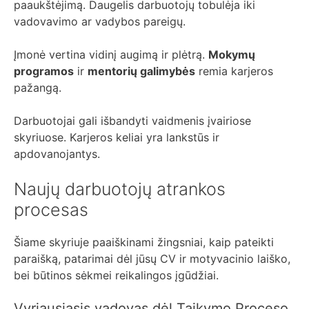
paaukštėjimą. Daugelis darbuotojų tobulėja iki
vadovavimo ar vadybos pareigų.
Įmonė vertina vidinį augimą ir plėtrą.
Mokymų
programos
ir
mentorių galimybės
remia karjeros
pažangą.
Darbuotojai gali išbandyti vaidmenis įvairiose
skyriuose. Karjeros keliai yra lankstūs ir
apdovanojantys.
Naujų darbuotojų atrankos
procesas
Šiame skyriuje paaiškinami žingsniai, kaip pateikti
paraišką, patarimai dėl jūsų CV ir motyvacinio laiško,
bei būtinos sėkmei reikalingos įgūdžiai.
Vyriausiasis vadovas dėl Taikymo Proceso