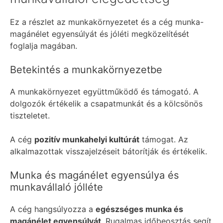
Ez a részlet az munkakörnyezetet és a cég munka-
magánélet egyensúlyát és jóléti megközelítését
foglalja magában.
Betekintés a munkakörnyezetbe
A munkakörnyezet együttműködő és támogató. A
dolgozók értékelik a csapatmunkát és a kölcsönös
tiszteletet.
A cég
pozitív munkahelyi kultúrát
támogat. Az
alkalmazottak visszajelzéseit bátorítják és értékelik.
Munka és magánélet egyensúlya és
munkavállaló jólléte
A cég hangsúlyozza a
egészséges munka és
magánélet egyensúlyát
. Rugalmas időbeosztás segít