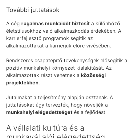
További juttatások
A cég
rugalmas munkaidőt biztosít
a különböző
életstílusokhoz való alkalmazkodás érdekében. A
karrierfejlesztő programok segítik az
alkalmazottakat a karrierjük előre vivésében.
Rendszeres csapatépítő tevékenységek elősegítik a
pozitív munkahelyi környezet kialakítását. Az
alkalmazottak részt vehetnek a
közösségi
projektekben
.
Jutalmakat a teljesítmény alapján osztanak. A
juttatásokat úgy tervezték, hogy növeljék a
munkahelyi elégedettséget
és a fejlődést.
A vállalati kultúra és a
munkavállalói elégedettség