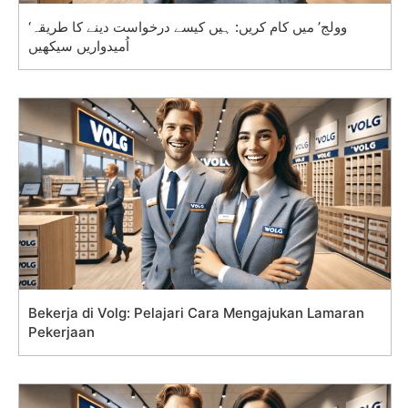
‘وولج’ میں کام کریں: ہیں کیسے درخواست دینے کا طریقہ
اُمیدواریں سیکھیں
Bekerja di Volg: Pelajari Cara Mengajukan Lamaran
Pekerjaan