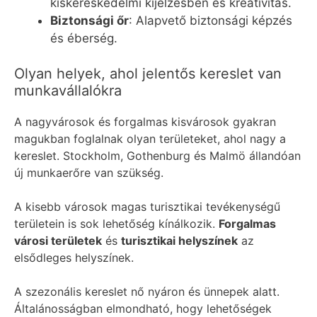
kiskereskedelmi kijelzésben és kreativitás.
Biztonsági őr
: Alapvető biztonsági képzés
és éberség.
Olyan helyek, ahol jelentős kereslet van
munkavállalókra
A nagyvárosok és forgalmas kisvárosok gyakran
magukban foglalnak olyan területeket, ahol nagy a
kereslet. Stockholm, Gothenburg és Malmö állandóan
új munkaerőre van szükség.
A kisebb városok magas turisztikai tevékenységű
területein is sok lehetőség kínálkozik.
Forgalmas
városi területek
és
turisztikai helyszínek
az
elsődleges helyszínek.
A szezonális kereslet nő nyáron és ünnepek alatt.
Általánosságban elmondható, hogy lehetőségek