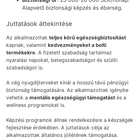
Biztonsági őr
: 23 000-26 000 SEK/hónap.
Alapvető biztonsági képzés és éberség.
Juttatások áttekintése
Az alkalmazottak
teljes körű egészségbiztosítást
kapnak, valamint
kedvezményeket a bolti
termékekre
. A fizetett szabadság tartalmaz
nyaralási napokat, betegszabadságot és szülői
szabadságot is.
A cég nyugdíjterveket kínál a hosszú távú pénzügyi
biztonság támogatására. Az alkalmazottak igénybe
vehetik a
mentális egészségügyi támogatást
és a
wellness programokat is.
Képzési programok állnak rendelkezésre a készségek
fejlesztése érdekében. A juttatások célja az
alkalmazottak általános jóllétének támogatása.