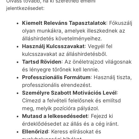
Olvass tovább, ha ki szeretnéd emelni
jelentkezésedet:
Kiemelt Releváns Tapasztalatok
: Fókuszálj
olyan munkákra, amelyek illeszkednek az
álláshirdetés követelményeihez.
Használj Kulcsszavakat
: Vegyél fel
kulcsszavakat az álláshirdetésből.
Tartsd Röviden
: Az önéletrajzod világosnak
és lényegre törőnek kell lennie.
Professzionális Formátum
: Használj tiszta,
professzionális elrendezést.
Személyre Szabott Motivációs Levél
:
Címezd a felvételi felelősnek és említsd
meg, melyik pozícióra pályázol.
Mutasd a lelkesedésedet
: Fejezd ki
érdeklődésedet az állás és a cég iránt.
Ellenőrizd
: Keress elírásokat és