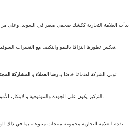
بدأت العلامة التجارية ككشك صحفي صغير في السويد. وعلى مر 
تعكس تطورها التزامًا بالنمو والتكيف مع التغييرات السوقية. اليوم، تعتبر ركيزة في قطاع التجزئة السويدي.
تولي الشركة اهتمامًا خاصًا بـ
رضا العملاء
و
المشاركة المجت
التركيز يكون على الجودة والموثوقية والابتكار، الأمور التي توجه جميع ممارسات الأعمال والقرارات.
تقدم العلامة التجارية مجموعة منتجات متنوعة، بما في ذلك ال