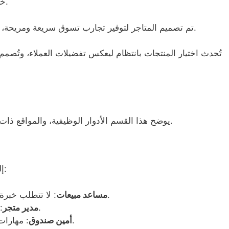
خدمات مثل تذاكر اليانصيب وبطاقات النقل العام.
.
تم تصميم المتاجر لتوفير تجارب تسوق سريعة ومريحة، 
تُحدث اختيار المنتجات بانتظام ليعكس تفضيلات العملاء، وتُصمم 
يوضح هذا القسم الأدوار الوظيفية، والمواقع ذات الطلب العالي، وآفاق الحياة المهنية المستقبلية.
إليك بعض الأدوار المتاحة، مع متطلباتها الأساسية:
: لا تتطلب خبرة مسبقة؛ مهارات خدمة العملاء الأساسية.
مساعد مبيعات
: خبرة في إدارة التجزئة ومهارات القيادة.
مدير متجر
: مهارات الرياضيات الأساسية، والانتباه للتفاصيل.
أمين صندوق