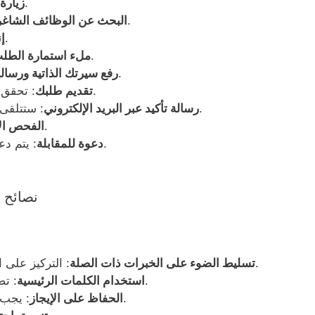
.
زيارة
: فلترة الوظائف حسب الموقع والدور.
البحث عن الوظائف الشاغر
: سجّل للتقديم عبر الإنترنت.
إ
: قدم تفاصيلك الشخصية وتاريخ عملك.
ملء استمارة الطل
: تأكد من أنها متناسبة مع الدور.
رفع سيرتك الذاتية ورسالة
: تحقق مرتين من جميع المعلومات قبل التقديم.
تقديم طلبك
: ستتلقى رسالة بريد إلكتروني تؤكد استلام طلبك.
رسالة تأكيد عبر البريد الإلكتروني
: يستعرض فريق التوظيف الطلبات.
الفحص ال
: يتم دعوة المرشحين المدرجين لإجراء المقابلة.
دعوة للمقابلة
نصائح 
: التركيز على العمل الذي يتوافق مع متطلبات الوظيفة.
تسليط الضوء على الخبرات ذات الصلة
: تضمين كلمات مفتاحية من وصف الوظيفة.
استخدام الكلمات الرئيسية
: يجب أن تكون سيرتك الذاتية واضحة وموجزة.
الحفاظ على الإيجاز