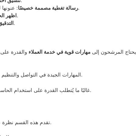
: استخدام تصميم نظيف واحترافي.
تنسيق احت
: عنونها لمدير التوظيف وذكر الدور الذي تقدم له.
رسالة تغطية مصممة خصيصًا
: عبّر عن اهتمامك بالدور والشركة.
اظهر ال
: تحقق من أخطاء الإملاء والنحو.
التدقيق
حتاج المرشحون إلى
مهارات قوية في خدمة العملاء
والقدرة على 
تحظى بتقدير كبير.
المهارات الجيدة في التواصل والتنظيم
غالبًا ما يُتطلب القدرة على استخدام الحاسوب. النزعة الإيجابية والاستعداد للتعلم ضروريان.
تقدم هذه القسم نظرة عامة عن الرواتب النموذجية والفوائد للموظفين.