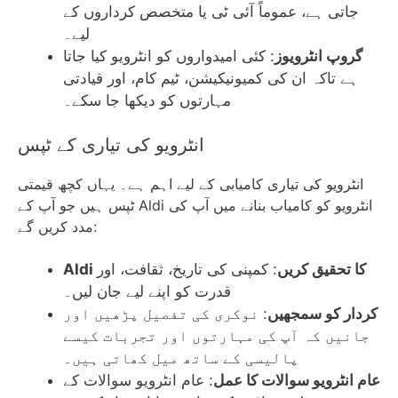
جاتی ہے، عموماً آئی ٹی یا متخصص کرداروں کے
لیے۔
گروپ انٹرویوز
: کئی امیدواروں کو انٹرویو کیا جاتا
ہے تاکہ ان کی کمیونیکیشن، ٹیم کام، اور قیادتی
مہارتوں کو دیکھا جا سکے۔
انٹرویو کی تیاری کے ٹپس
انٹرویو کی تیاری کامیابی کے لیے اہم ہے۔ یہاں کچھ قیمتی
ٹپس ہیں جو آپ کے Aldi انٹرویو کو کامیاب بنانے میں آپ کی
مدد کریں گے:
Aldi کا تحقیق کریں
: کمپنی کی تاریخ، ثقافت، اور
قدرت کو اپنے لیے جان لیں۔
کردار کو سمجھیں
: نوکری کی تفصیل پڑھیں اور
جانیں کہ آپ کی مہارتوں اور تجربات کیسے
پالیسی کے ساتھ میل کھاتی ہیں۔
عام انٹرویو سوالات کا عمل
: عام انٹرویو سوالات کے