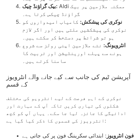
Aldi ممکنہ ملازمین پر بیک
بیک گراؤنڈ چیک:
گراؤنڈ چیکس کرتا ہے۔
نوکری کی پیشکش:
کامیاب امیدواروں کو
نوکری کی پیشکشیں ملتی ہیں اور اگر لازم
ہو تو شرائط پر دستخط کر سکتے ہیں۔
انٹرویونگ:
نئے ملازمین اپنی رولز سے شروع
ہونے سے پہلے اورینٹیشن اور تربیت کا
سامنا کرتے ہیں۔
آپریشن ٹیم کی جانب سے کیے جانے والے انٹرویوز
کے قسم
نوکری کے اہم فرصت کے لیے انٹرویو کی مختلف
شکلوں کی تیاری کریں تاکہ آپ کے مہارت اور
ادائیگی کا جائزہ لیا جا سکے۔ یہاں آپ کو کچھ
انٹرویوز کی قسموں کا ذکر کیا گیا ہے:
فون انٹرویوز
: ابتدائی سکریننگ فون پر کی جاتی ہے