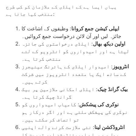
یہاں ایسا ہے کے ایلڈی کے ملازمان کو کس طرح
منتخب کیا جاتا ہے:
ایپلی کیشن جمع کروانا
: وظیفوں کے اشاعت کا
جائزہ لیں اور آن لائن درخواست جمع کروائیں۔
اولین دیکھ بھال
: ایلڈی درخواستوں کی جائزہ
لیتا ہے اور امیدواروں کو انٹرویو کے لئے
منتخب کرتا ہے۔
انٹرویوز
: امیدوار ایلڈی کے ہائرنگ مینیجرز
کے ساتھ ایک یا متعدد انٹرویوز میں شرکت
کرتے ہیں۔
بیک گرانڈ چیک
: ایلڈی امکانی ملازمین پر بیک
گرانڈ چیک کرتا ہے۔
نوکری کی پیشکش
: کامیاب امیدواروں کو
نوکری کی پیشکش ملتی ہے اور اگر درکار ہو
تو انصاف کر سکتے ہیں۔
انٹروڈکشن لینا
: نئی ملازمت کرنے والے اپنیی
رول سے پہلے اوریئنٹیشن اور تربیت کا