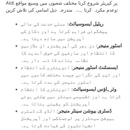
Aldi پر کیریئر شروع کرنا مختلف شعبوں میں وسیع مواقع
وعدم مکرنہ کرتا ہے۔ مندرجہ ذیل اسامی کی تلاش کریں:
ریٹیل ایسوسیائٹ
: عملی خدمت کی عالی
پیشگوئی فراہم کرتا ہے اور دکان کی
آپریشن میں ساتھ دیتا ہے۔
اسٹور منیجر
: دن بھر کی آپریشنز، ان ملازمین
کا انتظام اور صارفین کی خوش آمدید کا
نظامہ بنانے کا ذمہ دار ہے۔
ایسسٹنٹ اسٹور منیجر
: انوینٹری کے انتظام
اور ٹیم کی نگرانی جیسے مختلف کاموں میں
اسٹور منیجر کی مدد کرتا ہے۔
وئرہاؤس ایسوسیائٹ
: انوینٹری کا انتظام
کرتا ہے اور تقسیمی سینٹر میں چلتی ہوئی
آپریشنز کو یقینی بناتا ہے۔
ڈسٹری بیوشن سینٹر منیجر
: الڈی کے ڈسٹری
بیوشن سینٹرز پر لوجسٹکس اور آپریشنل
انشیائٹیوز کی قیادت کرتا ہے۔