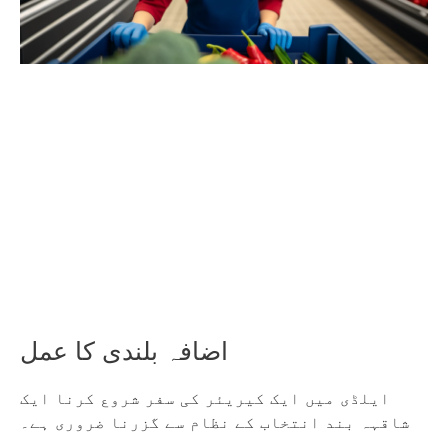
اضافہ بلندی کا عمل
ایلڈی میں ایک کیریئر کی سفر شروع کرنا ایک
شاقہہ بند انتخاب کے نظام سے گزرنا ضروری ہے۔