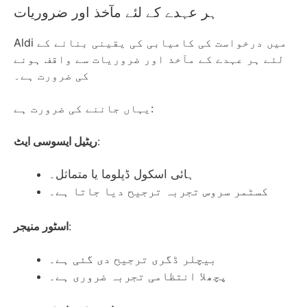
ہر عہدے کے لئے مآخذ اور ضروریات
Aldi میں درخواست کی کامیابی کی یقینی بنانے کے
لئے ہر عہدے کے مآخذ اور ضروریات سے واقف ہونے
کی ضرورت ہے۔
یہاں جاننے کی ضرورت ہے:
:
ریٹیل ایسوسی ایٹ
ہائی اسکول ڈپلوما یا متماثل۔
کسٹمر سروس تجربہ ترجیح دیا جاتا ہے۔
:
اسٹور منیجر
بیچلر ڈگری ترجیح دی گئی ہے۔
پچھلا انتظامی تجربہ ضروری ہے۔