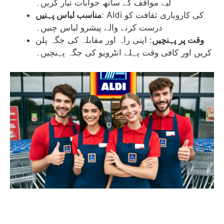
لیے مواقف کے ساتھ جوابات تیار کریں۔
: Aldi کی کاروباری ثقافت کو
مناسب لباس پہنیں
درست کرنے والے پیشرو لباس چنیں۔
وقت پر پہنچیں
: اپنی راہ اور مقابلہ کی جگہ پلن
کریں اور کافی وقت پہلے انٹرویو کی جگہ پہنچیں۔