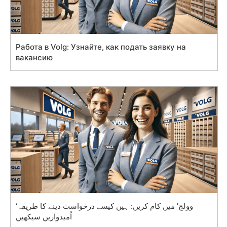
Работа в Volg: Узнайте, как подать заявку на
вакансию
‘وولج’ میں کام کریں: ہیں کیسے درخواست دینے کا طریقہ
اُمیدواریں سیکھیں