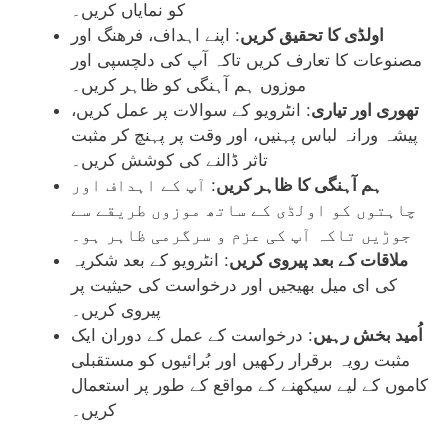
کو نمایاں کریں۔
اولڈی کا تحقیق کریں
: اپنے اہداف، فرهنگ اور
مصنوعات کا تعارف کریں تاکہ آپ کی دلچسپی اور
موزوں ہم آہنگی کو ظاہر کریں۔
تھوری اور تیاری
: انٹرویو کے سوالات پر عمل کریں،
پیشہ ورانہ لباس پہنیں، اور وقت پر پہنچ کر مثبت
تاثر ڈالنے کی کوشش کریں۔
ہم آہنگی کا ظاہر کریں
: آپ کے اہداف اور
چاہتوں کو اولڈی کے ساتھ موزوں طریقے سے
جوڑیں تاکہ آپ کی عزم و سرگرمی ظاہر ہو۔
ملاقات کے بعد پیروی کریں
: انٹرویو کے بعد شکریہ
کی ای میل بھیجیں اور درخواست کی حیثیت پر
پیروی کریں۔
اُمید بخش رہیں
: درخواست کے عمل کے دوران ایک
مثبت رویہ برقرار رکھیں اور بُرائیوں کو مستقبلی
کاموں کے لیے سیکھنے کے مواقع کے طور پر استعمال
کریں۔