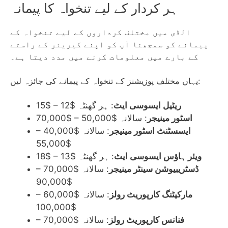
ہر کردار کے لیے تنخواہ کا پیمانہ
الڈی میں مختلف کرداروں کے لیے تنخواہ کے
پیمانے کو سمجھنا آپ کو اپنے کیریئر کے راستے
کے بارے میں معلومات کرنے میں مدد دیتا ہے۔
یہاں مختلف پوزیشنز کے تنخواہ کے پیمانے کی جائزہ لیں:
ریٹیل ایسوسی ایٹ
: ہر گھنٹہ $12 – $15
اسٹور مینیجر
: سالانہ $50,000 – $70,000
ایسسٹنٹ اسٹور مینیجر
: سالانہ $40,000 –
$55,000
ویئر ہاؤس ایسوسی ایٹ
: ہر گھنٹہ $13 – $18
ڈسٹریبیوشن سینٹر مینیجر
: سالانہ $70,000 –
$90,000
مارکیٹنگ کارپوریٹ رولز
: سالانہ $60,000 –
$100,000
فنانس کارپوریٹ رولز
: سالانہ $70,000 –