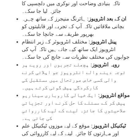
تاکہ بنیادی وضاحت اور نوکری میں دلچسپی کا
جائزہ لیا جا سکے۔
ان کے بعد انٹرویوز
: ہائرنگ منیجرز کے ساتھ چہرہ
بچانی ملاقاتیں تاکہ آپ کے تجربے اور قابلیتوں کو
بھرپور طریقے سے جانچا جا سکے۔
پینل انٹرویوز
: مختلف انٹرویوئر کے زیر انتظام
انٹرویوز ایک ساتھ کیے جاتے ہیں تاکہ آپ کی
جوابوں کی مختلف نظریات سے جانچ کی جا سکے۔
رویہ انٹرویوز
: پچھلے تجربوں اور رویے پر
توجہ دینے والے انٹرویوز جو اپلائی کرنے
والی کسی خاص صورتحال میں مستقبل کی
کارکردگی پیش گوئی کرتے ہیں۔
مواقع انٹرویوز
: ایک خیالی کاروباری سیناریو
پیش کر کے مسئلے کا حل کرنے اور تجزیاتی
صلاحیتوں کا جائزہ لینے کے لیے کارروائی
کی جاتی ہے۔
ٹیکنیکل انٹرویوز
: موقع کے لیے موزوں ٹیکنیکل علم
اور مہارتوں کا جائزہ لینے کے لیے کارروائی کی