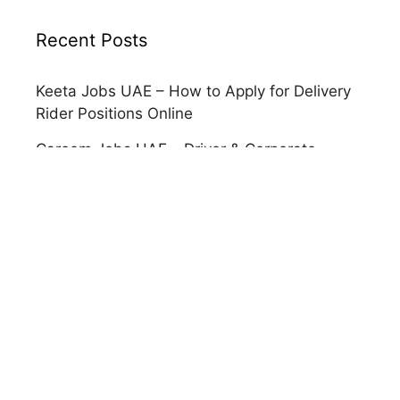
Recent Posts
Keeta Jobs UAE – How to Apply for Delivery
Rider Positions Online
Careem Jobs UAE – Driver & Corporate
Positions Online Application
Etihad Airways Jobs UAE – How to Apply
Online
Noon Jobs UAE – Warehouse & Corporate
Roles Application Guide
Emirates Airline Jobs UAE – Cabin Crew &
Ground Staff Application
Talabat Jobs UAE – How to Apply for Rider &