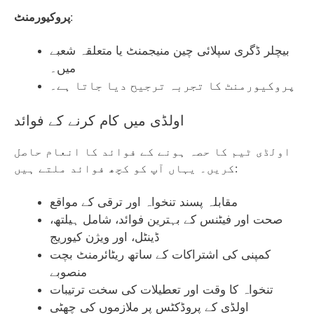
:
پروکیورمنٹ
بیچلر ڈگری سپلائی چین منیجمنٹ یا متعلقہ شعبے
میں۔
پروکیورمنٹ کا تجربہ ترجیح دیا جاتا ہے۔
اولڈی میں کام کرنے کے فوائد
اولڈی ٹیم کا حصہ ہونے کے فوائد کا انعام حاصل
کریں۔ یہاں آپ کو کچھ فوائد ملتے ہیں:
مقابلہ پسند تنخواہ اور ترقی کے مواقع
صحت اور فیٹنس کے بہترین فوائد، شامل ہیلتھ،
ڈینٹل، اور ویژن کیوریج
کمپنی کی اشتراکات کے ساتھ ریٹائرمنٹ بچت
منصوبے
تنخواہ کا وقت اور تعطیلات کی سخت ترتیبات
اولڈی کے پروڈکٹس پر ملازموں کی چھٹی