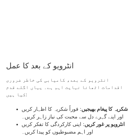
انٹرویو کے بعد کا عمل
انٹرویو کے بعد، کامیابی کی خاطر ضروری
اقدامات اٹھانا نہایت اہم ہے۔ یہاں اگلے قدم
کیا ہیں:
شکریہ کا پیغام بھیجیں
: فوراً شکریہ کا اظہار کریں
اور اپنے گہرے دل سے محبت کی نیاز زاہر کریں۔
انٹرویو پر غور کریں
: اپنی کارکردگی کا تفکر کریں
اور اہم مضبوطیوں کو پیدا کریں۔