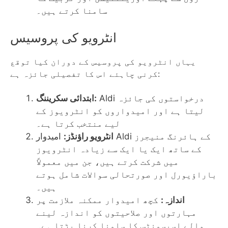
سامنا کرتے ہیں۔
انٹرویو کی پروسیس
یہاں انٹرویو کی پروسیس کے دوران کیا توقع
کرنی چاہئے اس کا تفصیلی جائزہ ہے:
Aldi درخواستوں کی جائزہ
ابتدائی سکریننگ:
لیتا ہے اور امیدواروں کو انٹرویوز کے
لیے منتخب کرتا ہے۔
انٹرویو راؤنڈز:
امیدوار Aldi کے ہائرنگ منیجرز
کے ساتھ ایک یا ایک سے زیادہ انٹرویوز
میں شرکت کرتے ہیں، جن میں معمولاً
باراؤیورل اور صورتحالی سوالات شامل ہوتے
ہیں۔
اندازہ:
کچھ امیدوار ممکنہ ملازمت پر
مہارتوں اور صلاحیتوں کو اندازہ لینے
والے اسیسمنٹس کا سامنا کرنا پڑتا ہے۔