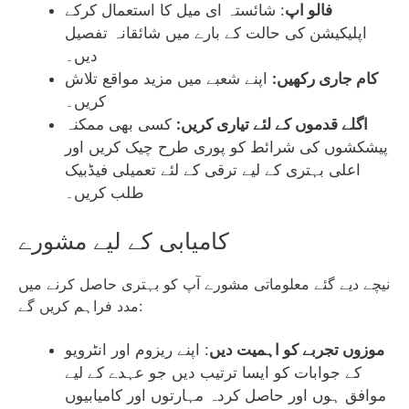
فالو اپ
: شائستہ ای میل کا استعمال کرکے
اپلیکیشن کی حالت کے بارے میں شائقانہ تفصیل
دیں۔
کام جاری رکھیں:
اپنے شعبے میں مزید مواقع تلاش
کریں۔
اگلے قدموں کے لئے تیاری کریں:
کسی بھی ممکنہ
پیشکشوں کی شرائط کو پوری طرح چیک کریں اور
اعلی بہتری کے لیے ترقی کے لئے تعمیلی فیڈبیک
طلب کریں۔
کامیابی کے لیے مشورے
نیچے دیے گئے معلوماتی مشورے آپ کو بہتری حاصل کرنے میں
مدد فراہم کریں گے:
موزوں تجربے کو اہمیت دیں
: اپنے ریزوم اور انٹرویو
کے جوابات کو ایسا ترتیب دیں جو عہدے کے لیے
موافق ہوں اور حاصل کردہ مہارتوں اور کامیابیوں