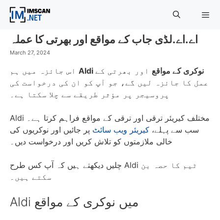
Skip
to
content
اے.اے.لڈی جاب کے مواقع اور بھرتی کا عملہ
Menu
March 27, 2024
Aldi نوکری کے مواقع
اور بھرتی کے
اس جائزہ میں ہم
عمل کا جائزہ لیں گے، جو آپ کو ان کی درخواست کی
پروسیجر پر مؤثر طریقے سے چلا سکتا ہے۔
Aldi مختلف کیریئر ترقی اور ترقی کے مواقع فراہم کرتا ہے۔
سب سے پہلے،
کیریئر ویب سائٹ
پر جائیں اور نوکریوں کی
خالی ملازمتوں کو تلاش کریں اور درخواست دیں۔
چلیں دیکھتے ہیں کہ آپ کس طرح Aldi ٹیم کا حصہ بن
سکتے ہیں۔
Aldi میں نوکری کے مواقع