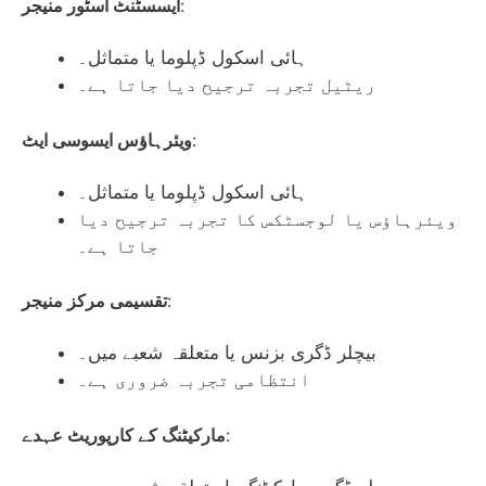
:
ایسسٹنٹ اسٹور منیجر
ہائی اسکول ڈپلوما یا متماثل۔
ریٹیل تجربہ ترجیح دیا جاتا ہے۔
:
ویئرہاؤس ایسوسی ایٹ
ہائی اسکول ڈپلوما یا متماثل۔
ویئرہاؤس یا لوجسٹکس کا تجربہ ترجیح دیا
جاتا ہے۔
:
تقسیمی مرکز منیجر
بیچلر ڈگری بزنس یا متعلقہ شعبے میں۔
انتظامی تجربہ ضروری ہے۔
:
مارکیٹنگ کے کارپوریٹ عہدے