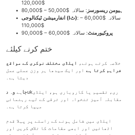
$120,000
ہیومن ریسورسز
: سالانہ $50,000 – $80,000
: سالانہ $60,000 –
انفارمیشن ٹیکنالوجی (Iٹ)
$110,000
پروکیورمنٹ
: سالانہ $60,000 – $90,000
ختم کرنے کیلئے
خلاصہ کرتے ہوئے،
ایلڈی مختلف نوکری کے مواقع
فراہم کرتا ہے
اور ایک سیدھا ہر وزن عملی عمل
دیتا ہے۔
چاہے وہ دukری، تقسیم یا کاروباری ہو، ایلڈی
مقابلہ آمیز تنخواہ اور ترقی کے لیے رہنمائی
مہیا کرتا ہے۔
ایلڈی میں شامل ہونے کے راستے پر پہلا قدم
اٹھائیں اور ابھی مقامات کا تلاش کریں اور