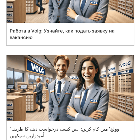
Работа в Volg: Узнайте, как подать заявку на
вакансию
‘وولج’ میں کام کریں: ہیں کیسے درخواست دینے کا طریقہ
اُمیدواریں سیکھیں