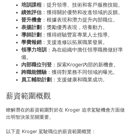
培訓課程
：提升領導、技術和客戶服務技能。
績效評估
：獲得關於優勢和改進領域的反饋。
晉升機會
：根據表現和潛力提升內部職位。
表揚計劃
：獎勵優秀表現，培養動力。
導師計劃
：獲得經驗豐富專業人士指導。
學費報銷
：支援進修以拓展職業發展。
領導力培訓
：為在組織中擔任領導職務做好準
備。
內部職位刊登
：探索Kroger內部的新機會。
跨職能體驗
：獲得對業務不同領域的曝光。
員工輔助計劃
：支援健康和職業成功。
薪資範圍概觀
瞭解潛在的薪資範圍對於在 Kroger 追求駕駛機會方面做
出明智決策至關重要。
以下是 Kroger 駕駛職位的薪資範圍概覽：