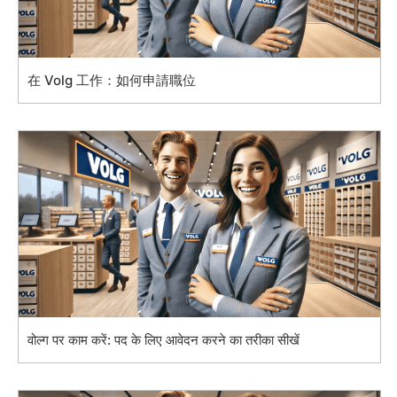
在 Volg 工作：如何申請職位
वोल्ग पर काम करें: पद के लिए आवेदन करने का तरीका सीखें