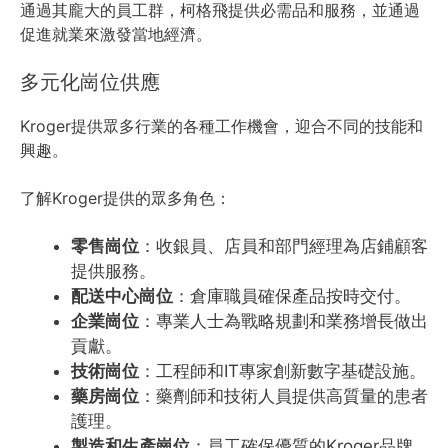
通過其龐大的員工群，柯格飛提供必需品和服務，並通過
促進就業來激發當地經濟。
多元化崗位供應
Kroger提供眾多行業的各種工作機會，迎合不同的技能和
興趣。
了解Kroger提供的眾多角色：
零售崗位
：收銀員、店員和部門經理為店鋪顧客
提供服務。
配送中心崗位
：倉庫職員確保產品按時交付。
企業崗位
：專業人士為戰略規劃和業務增長做出
貢獻。
技術崗位
：工程師和IT專家創新數字基礎設施。
藥房崗位
：藥劑師和技術人員提供高質量的患者
護理。
製造和生產崗位
：員工確保優質的Kroger品牌