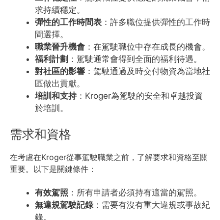
求持續穩定。
彈性的工作時間表
：許多職位提供彈性的工作時
間選擇。
職業晉升機會
：在駕駛職位中存在成長的機會。
福利計劃
：駕駛通常會得到全面的福利待遇。
對社區的影響
：駕駛通過及時交付物資為當地社
區做出貢獻。
培訓和支持
：Kroger為駕駛的安全和卓越投資
於培訓。
需求和資格
在考慮在Kroger從事駕駛職業之前，了解要求和資格至關
重要。以下是關鍵條件：
有效駕照
：所有申請者必須持有適當的駕照。
無違規駕駛記錄
：需要有沒有重大違規或事故紀
錄。