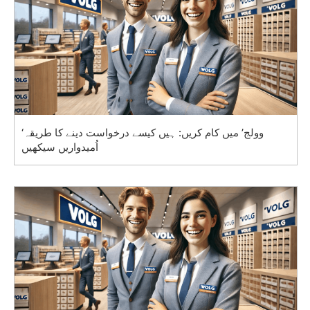
‘وولج’ میں کام کریں: ہیں کیسے درخواست دینے کا طریقہ
اُمیدواریں سیکھیں