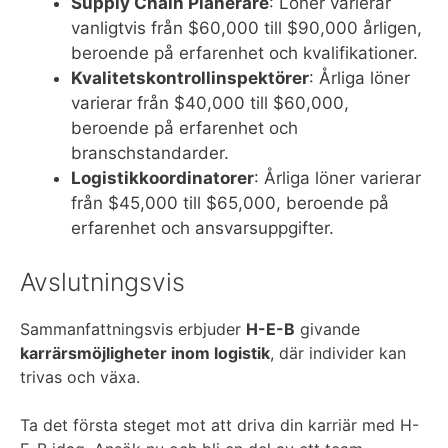
Supply Chain Planerare
: Löner varierar
vanligtvis från $60,000 till $90,000 årligen,
beroende på erfarenhet och kvalifikationer.
Kvalitetskontrollinspektörer
: Årliga löner
varierar från $40,000 till $60,000,
beroende på erfarenhet och
branschstandarder.
Logistikkoordinatorer
: Årliga löner varierar
från $45,000 till $65,000, beroende på
erfarenhet och ansvarsuppgifter.
Avslutningsvis
Sammanfattningsvis erbjuder
H-E-B
givande
karrärsmöjligheter inom logistik
, där individer kan
trivas och växa.
Ta det första steget mot att driva din karriär med H-