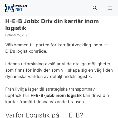
Skip
to
content
H-E-B Jobb: Driv din karriär inom
Menu
logistik
October 27, 2023
Välkommen till porten för karriärutveckling inom H-
E-B’s logistikområde.
I denna utforskning avslöjar vi de otaliga möjligheter
som finns för individer som vill skapa sig en väg i den
dynamiska världen av detaljhandelslogistik.
Från livliga lager till strategiska transportnav,
upptäck hur
H-E-B-jobb inom logistik
kan driva din
karriär framåt i denna växande bransch.
Varför Logistik på H-E-B?