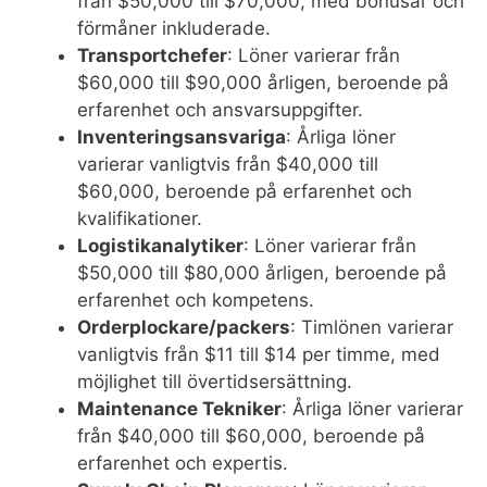
från $50,000 till $70,000, med bonusar och
förmåner inkluderade.
Transportchefer
: Löner varierar från
$60,000 till $90,000 årligen, beroende på
erfarenhet och ansvarsuppgifter.
Inventeringsansvariga
: Årliga löner
varierar vanligtvis från $40,000 till
$60,000, beroende på erfarenhet och
kvalifikationer.
Logistikanalytiker
: Löner varierar från
$50,000 till $80,000 årligen, beroende på
erfarenhet och kompetens.
Orderplockare/packers
: Timlönen varierar
vanligtvis från $11 till $14 per timme, med
möjlighet till övertidsersättning.
Maintenance Tekniker
: Årliga löner varierar
från $40,000 till $60,000, beroende på
erfarenhet och expertis.