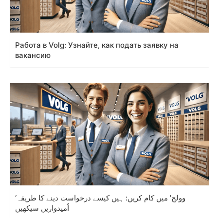
Работа в Volg: Узнайте, как подать заявку на
вакансию
‘وولج’ میں کام کریں: ہیں کیسے درخواست دینے کا طریقہ
اُمیدواریں سیکھیں