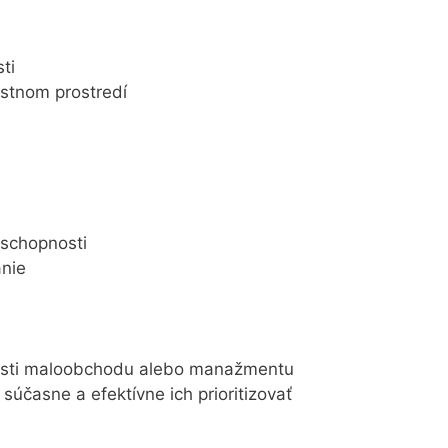
ti
ostnom prostredí
 schopnosti
anie
lasti maloobchodu alebo manažmentu
súčasne a efektívne ich prioritizovať