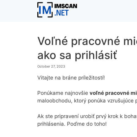
Skip
to
content
Voľné pracovné mie
ako sa prihlásiť
October 27, 2023
Vitajte na bráne príležitostí!
Ponúkame najnovšie
voľné pracovné mi
maloobchodu, ktorý ponúka vzrušujúce príl
Ak ste pripravení urobiť prvý krok k boh
prihlásenia. Poďme do toho!