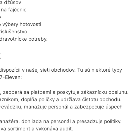
 a džúsov
na fajčenie
y
 výbery hotovosti
ríslušenstvo
dravotnícke potreby.
k
ispozícii v našej sieti obchodov. Tu sú niektoré typy
7-Eleven:
, zaoberá sa platbami a poskytuje zákaznícku obsluhu.
zníkom, dopĺňa poličky a udržiava čistotu obchodu.
prevádzku, manažuje personál a zabezpečuje úspech
anažéra, dohliada na personál a presadzuje politiky.
áva sortiment a vykonáva audit.