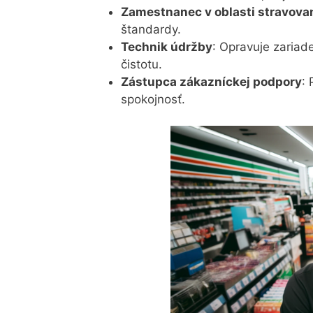
Zamestnanec v oblasti stravova
štandardy.
Technik údržby
: Opravuje zariad
čistotu.
Zástupca zákazníckej podpory
:
spokojnosť.