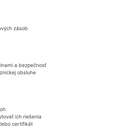
dových zásob
vinami a bezpečnosť
azníckej obsluhe
loh
tovať ich riešenia
ebo certifikát