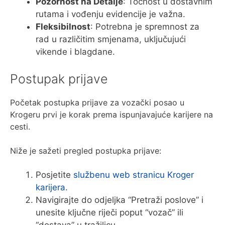
Pozornost na Detalje
: Točnost u dostavnim
rutama i vođenju evidencije je važna.
Fleksibilnost
: Potrebna je spremnost za
rad u različitim smjenama, uključujući
vikende i blagdane.
Postupak prijave
Početak postupka prijave za vozački posao u
Krogeru prvi je korak prema ispunjavajuće karijere na
cesti.
Niže je sažeti pregled postupka prijave:
Posjetite
službenu web stranicu Kroger
karijera
.
Navigirajte do odjeljka “Pretraži poslove” i
unesite ključne riječi poput “vozač” ili
“dostava” u tražilicu.