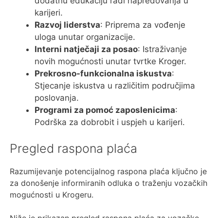
dodatnu edukaciju radi napredovanja u
karijeri.
Razvoj liderstva
: Priprema za vođenje
uloga unutar organizacije.
Interni natječaji za posao
: Istraživanje
novih mogućnosti unutar tvrtke Kroger.
Prekrosno-funkcionalna iskustva
:
Stjecanje iskustva u različitim područjima
poslovanja.
Programi za pomoć zaposlenicima
:
Podrška za dobrobit i uspjeh u karijeri.
Pregled raspona plaća
Razumijevanje potencijalnog raspona plaća ključno je
za donošenje informiranih odluka o traženju vozačkih
mogućnosti u Krogeru.
Niže je prikazan pregled raspona plaća za vozačke