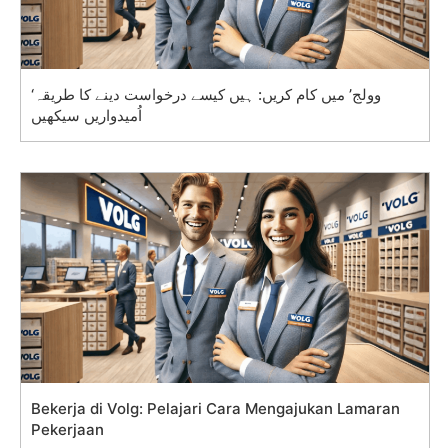
‘وولج’ میں کام کریں: ہیں کیسے درخواست دینے کا طریقہ
اُمیدواریں سیکھیں
Bekerja di Volg: Pelajari Cara Mengajukan Lamaran
Pekerjaan