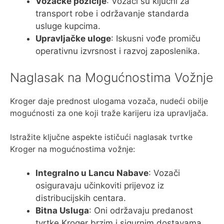
Vozačke pozicije
: Vozači su ključni za
transport robe i održavanje standarda
usluge kupcima.
Upravljačke uloge
: Iskusni vođe promiču
operativnu izvrsnost i razvoj zaposlenika.
Naglasak na Mogućnostima Vožnje
Kroger daje prednost ulogama vozača, nudeći obilje
mogućnosti za one koji traže karijeru iza upravljača.
Istražite ključne aspekte ističući naglasak tvrtke
Kroger na mogućnostima vožnje:
Integralno u Lancu Nabave
: Vozači
osiguravaju učinkoviti prijevoz iz
distribucijskih centara.
Bitna Usluga
: Oni održavaju predanost
tvrtke Kroger brzim i sigurnim dostavama.