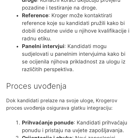
droge
: Konačni koraci uključuju provjeru
pozadine i testiranje na droge.
Reference
: Kroger može kontaktirati
reference koje su kandidati pružili kako bi
dobili dodatne uvide u njihove kvalifikacije i
radnu etiku.
Panelni intervjui
: Kandidati mogu
sudjelovati u panelnim intervjuima kako bi
se ocijenila njihova prikladnost za ulogu iz
različitih perspektiva.
Proces uvođenja
Dok kandidati prelaze na svoje uloge, Krogerov
proces uvođenja osigurava glatku integraciju:
Prihvaćanje ponude
: Kandidati prihvaćaju
ponudu i pristaju na uvjete zapošljavanja.
Orijentacija i obuka
: Novi zaposlenici