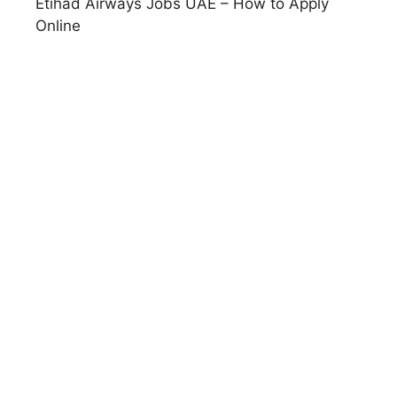
Etihad Airways Jobs UAE – How to Apply
Online
Noon Jobs UAE – Warehouse & Corporate
Roles Application Guide
Emirates Airline Jobs UAE – Cabin Crew &
Ground Staff Application
Talabat Jobs UAE – How to Apply for Rider &
Office Roles
Domino’s Pizza Jobs: How to Apply for
Delivery and Store Positions
Puma Jobs: How to Apply for Retail and
Design Roles
Pizza Hut Jobs: How to Apply for Team
Member and Driver Roles