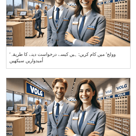
‘وولج’ میں کام کریں: ہیں کیسے درخواست دینے کا طریقہ
اُمیدواریں سیکھیں