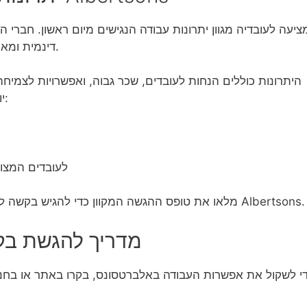
דינמית ומאובטחת, שעות גמישות והכשרה במהלך העבודה.
היתרונות כוללים הנחות לעובדים, שכר גבוה, ואפשרויות לצמי
יותר. קידום בחברה גם מביא פרטים נוספים כמו:
תוכניות חסכון פנסי 401(k) ל
מלאו את טופס ההגשה המקוון כדי להגיש בקשה לתפקידים הפנויים ולקבל מידע נוסף על יתרונות Albertsons.
מדריך להגשת בק
י לשקול את אפשרות העבודה באלברטסונס, בקרו באתר או בחנות