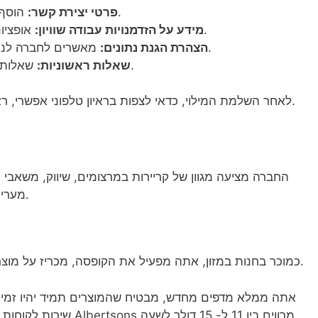
הוסף את שמך, כתובתך ומספר הטלפון שלך.
פרטי יצירת קשר:
אופציונלי. מבקשים מידע על גזע/אתיות ומגדר.
מידע על הזדמנויות עבודה שוויון:
מאשרים לחברה לנהל את הנתונים שלכם להמשך התהליך.
הצהרת הגנת נתונים:
שאלות בסיסיות על השכלה וניסיון מקצועי שלך.
שאלות ראשוניות:
לאחר השלמת המילוי, כדאי לצפות בראיון טלפוני אפשרי, ראיון עם מנהל, בדיקת אישורים והערכת העבודה.
החברה מציעה מגוון של קריירות במרצומים, שיווק, משאבי אנ
מעריכה גיוון ומצפה את מדיניות ההצעת עבודה שוויון.
כמוכר בחנות במזון, אתה מפעיל את הקופסה, מכריז על מוצרים, ומספק תמיכה חברתית וידידותית ללקוחות.
אתה ממלא מדפים מחדש, מבטיח שהמוצרים תמיד יהיו זמיני
שירות לקוחות מצוינים. בממוצע, מוכרים בחנויות במזון ברשת Albertsons מרווים בין 11 ל- 15 דולר לשעה.