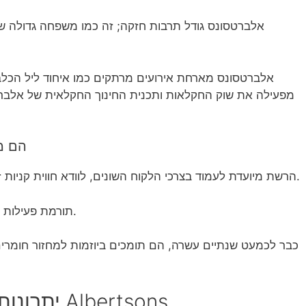
אלברטסונס גודל תרבות חזקה; זה כמו משפחה גדולה שב
אלברטסונס מארחת אירועים מרתקים כמו איחוד ליל הכלבי
מפעילה את שוק החקלאות ותכנית החינוך החקלאית של אלברט
הם מ
הרשת מיועדת לעמוד בצרכי הלקוח השונים, לוודא חווית קניות זכורה דרך שירות יוצא דופן מצוות העובדים שלה.
.
בנוסף, Albertsons תורמת פ
כבר לכמעט שנתיים עשרה, הם תומכים ביוזמות למחזור חומרים 
יתרונות של העבודה ברשת חנויות Albertsons