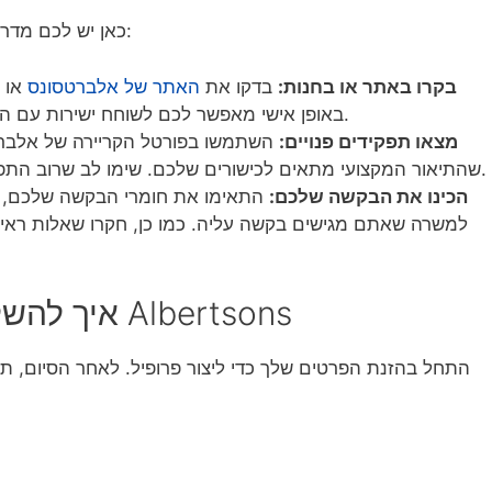
כאן יש לכם מדריך ישיר שיעזור לכם להשיג עבודה באלברטסונס:
בקרו באתר או בחנות:
בדקו את
האתר של אלברטסונס
או ת
באופן אישי מאפשר לכם לשוחח ישירות עם הצוות והמנהלים, ואפשרי שיתן לכם יתרון.
מצאו תפקידים פנויים:
השתמשו בפורטל הקריירה של אלברטסו
שהתיאור המקצועי מתאים לכישורים שלכם. שימו לב שרוב התפקידים הכניסתיים דורשים חינוך מינימלי.
הכינו את הבקשה שלכם:
התאימו את חומרי הבקשה שלכם, כגון
למשרה שאתם מגישים בקשה עליה. כמו כן, חקרו שאלות ראיון
איך להשלים את בקשת העבודה של Albertsons
התחל בהזנת הפרטים שלך כדי ליצור פרופיל. לאחר הסיום, ת