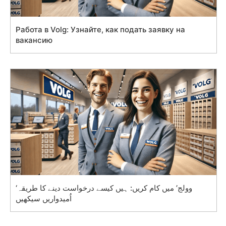
Работа в Volg: Узнайте, как подать заявку на
вакансию
‘وولج’ میں کام کریں: ہیں کیسے درخواست دینے کا طریقہ
اُمیدواریں سیکھیں