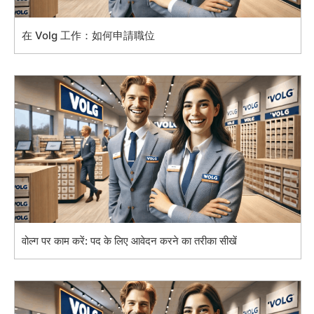
在 Volg 工作：如何申請職位
वोल्ग पर काम करें: पद के लिए आवेदन करने का तरीका सीखें