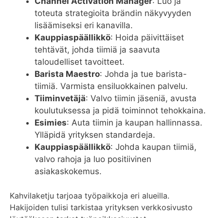
Channel Activation Manager
: Luo ja
toteuta strategioita brändin näkyvyyden
lisäämiseksi eri kanavilla.
Kauppiaspäällikkö
: Hoida päivittäiset
tehtävät, johda tiimiä ja saavuta
taloudelliset tavoitteet.
Barista Maestro
: Johda ja tue barista-
tiimiä. Varmista ensiluokkainen palvelu.
Tiiminvetäjä
: Valvo tiimin jäseniä, avusta
koulutuksessa ja pidä toiminnot tehokkaina.
Esimies
: Auta tiimin ja kaupan hallinnassa.
Ylläpidä yrityksen standardeja.
Kauppiaspäällikkö
: Johda kaupan tiimiä,
valvo rahoja ja luo positiivinen
asiakaskokemus.
Kahvilaketju tarjoaa työpaikkoja eri alueilla.
Hakijoiden tulisi tarkistaa yrityksen verkkosivusto