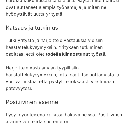
Korosta kokemustasi tällä alalla. Näytä, miten taitosi
ovat auttaneet aiempia työnantajia ja miten ne
hyödyttävät uutta yritystä.
Katsaus ja tutkimus
Tutki yritystä ja harjoittele vastauksia yleisiin
haastattelukysymyksiin. Yrityksen tutkiminen
osoittaa, että olet
todella kiinnostunut
työstä.
Harjoittele vastaamaan tyypillisiin
haastattelukysymyksiin, jotta saat itseluottamusta ja
voit varmistaa, että pystyt tehokkaasti viestimään
pätevyytesi.
Positiivinen asenne
Pysy myönteisenä kaikissa hakuvaiheissa. Positiivinen
asenne voi tehdä suuren eron.