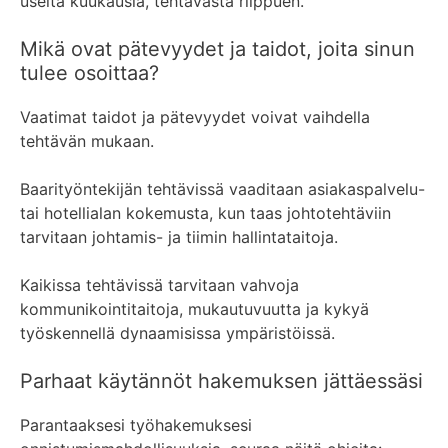
useita kuukausia, tehtävästä riippuen.
Mikä ovat pätevyydet ja taidot, joita sinun
tulee osoittaa?
Vaatimat taidot ja pätevyydet voivat vaihdella
tehtävän mukaan.
Baarityöntekijän tehtävissä vaaditaan asiakaspalvelu-
tai hotellialan kokemusta, kun taas johtotehtäviin
tarvitaan johtamis- ja tiimin hallintataitoja.
Kaikissa tehtävissä tarvitaan vahvoja
kommunikointitaitoja, mukautuvuutta ja kykyä
työskennellä dynaamisissa ympäristöissä.
Parhaat käytännöt hakemuksen jättäessäsi
Parantaaksesi työhakemuksesi