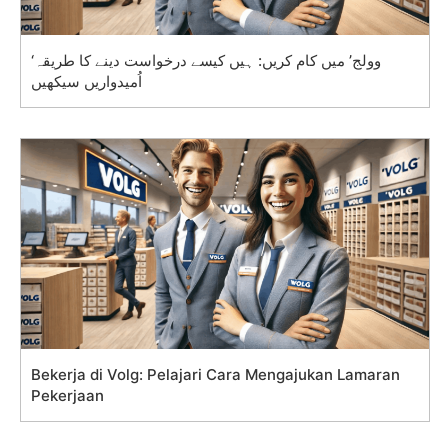
‘وولج’ میں کام کریں: ہیں کیسے درخواست دینے کا طریقہ
اُمیدواریں سیکھیں
Bekerja di Volg: Pelajari Cara Mengajukan Lamaran
Pekerjaan