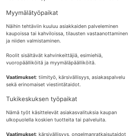
Myymälätyöpaikat
Näihin tehtäviin kuuluu asiakkaiden palveleminen
kaupoissa tai kahviloissa, tilausten vastaanottaminen
ja niiden valmistaminen.
Roolit sisältävät kahvinkeittäjiä, esimiehiä,
vuoropäälliköitä ja myymäläpäälliköitä.
Vaatimukset
: tiimityö, kärsivällisyys, asiakaspalvelu
sekä erinomaiset viestintätaidot.
Tukikeskuksen työpaikat
Nämä työt käsittelevät asiakasvalituksia kaupan
ulkopuolella koskien tuotteita tai palveluita.
Vaatimukset
: kärsivällisyys, ongelmanratkaisutaidot