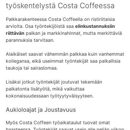
työskentelystä Costa Coffeessa
Palkkarakenteessa Costa Coffeella on ristiriitaisia
arvioita. Osa työntekijöistä saa
elinkustannuksiin
riittävän
palkan ja markkinahinnat, mutta merkittäviä
parannuksia tarvitaan.
Alaikäiset saavat vähemmän palkkaa kuin vanhemmat
kollegansa, eikä useimmat työntekijät saa palkallisia
taukoja tai sairaslomaa.
Lisäksi jotkut työntekijät joutuvat tekemään
palkatonta lisätyötä, mikä vaikuttaa
kokonaisuudessaan työtyytyväisyyteen.
Aukioloajat ja Joustavuus
Myös Costa Coffeen työaikataulut tuovat omat
haasteensa. Työntekijät saavat usein alle neljän viikon