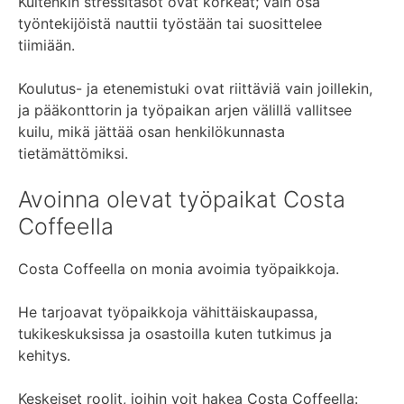
Kuitenkin stressitasot ovat korkeat; vain osa
työntekijöistä nauttii työstään tai suosittelee
tiimiään.
Koulutus- ja etenemistuki ovat riittäviä vain joillekin,
ja pääkonttorin ja työpaikan arjen välillä vallitsee
kuilu, mikä jättää osan henkilökunnasta
tietämättömiksi.
Avoinna olevat työpaikat Costa
Coffeella
Costa Coffeella on monia avoimia työpaikkoja.
He tarjoavat työpaikkoja vähittäiskaupassa,
tukikeskuksissa ja osastoilla kuten tutkimus ja
kehitys.
Keskeiset roolit, joihin voit hakea Costa Coffeella: