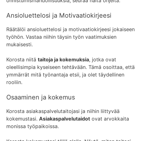
onnistumismahdollisuuksia, seuraa näitä ohjeita:
Ansioluettelosi ja Motivaatiokirjeesi
Räätälöi ansioluettelosi ja motivaatiokirjeesi jokaiseen
työhön. Vastaa niihin täysin työn vaatimuksien
mukaisesti.
Korosta niitä
taitoja ja kokemuksia
, jotka ovat
oleellisimpia kyseiseen tehtävään. Tämä osoittaa, että
ymmärrät mitä työnantaja etsii, ja olet täydellinen
rooliin.
Osaaminen ja kokemus
Korosta asiakaspalvelutaitojasi ja niihin liittyvää
kokemustasi.
Asiakaspalvelutaidot
ovat arvokkaita
monissa työpaikoissa.