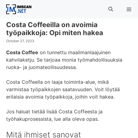
Skip
to
content
Costa Coffeeilla on avoimia
Menu
työpaikkoja: Opi miten hakea
October 27, 2023
Costa Coffee
on tunnettu maailmanlaajuinen
kahvilaketju. Se tarjoaa monia työmahdollisuuksia
ruoka- ja juomateollisuudessa.
Costa Coffeella on laaja toiminta-alue, mikä
varmistaa työpaikkojen saatavuuden. Voit löytää
erilaisia avoimia työpaikkoja, joihin voit hakea.
Jos haluat tietää lisää Costa Coffeesta ja
työhakuprosessista, lue alla oleva opas.
Mitä ihmiset sanovat