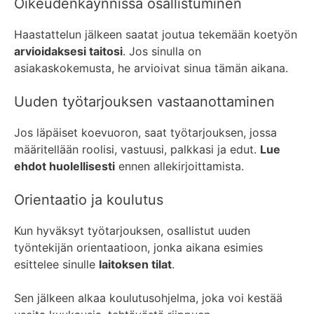
Oikeudenkäynnissä osallistuminen
Haastattelun jälkeen saatat joutua tekemään koetyön
arvioidaksesi taitosi
. Jos sinulla on
asiakaskokemusta, he arvioivat sinua tämän aikana.
Uuden työtarjouksen vastaanottaminen
Jos läpäiset koevuoron, saat työtarjouksen, jossa
määritellään roolisi, vastuusi, palkkasi ja edut.
Lue
ehdot huolellisesti
ennen allekirjoittamista.
Orientaatio ja koulutus
Kun hyväksyt työtarjouksen, osallistut uuden
työntekijän orientaatioon, jonka aikana esimies
esittelee sinulle
laitoksen tilat
.
Sen jälkeen alkaa koulutusohjelma, joka voi kestää