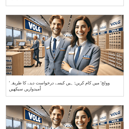
‘وولج’ میں کام کریں: ہیں کیسے درخواست دینے کا طریقہ
اُمیدواریں سیکھیں