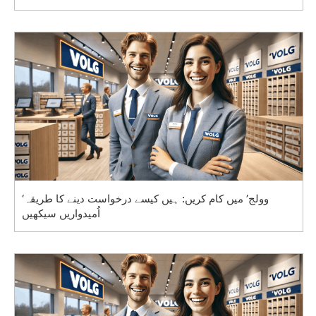
‘وولج’ میں کام کریں: ہیں کیسے درخواست دینے کا طریقہ
اُمیدواریں سیکھیں