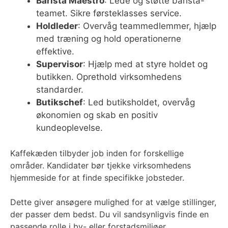
Barista Maestro
: Lede og støtte barista-
teamet. Sikre førsteklasses service.
Holdleder
: Overvåg teammedlemmer, hjælp
med træning og hold operationerne
effektive.
Supervisor
: Hjælp med at styre holdet og
butikken. Oprethold virksomhedens
standarder.
Butikschef
: Led butiksholdet, overvåg
økonomien og skab en positiv
kundeoplevelse.
Kaffekæden tilbyder job inden for forskellige
områder. Kandidater bør tjekke virksomhedens
hjemmeside for at finde specifikke jobsteder.
Dette giver ansøgere mulighed for at vælge stillinger,
der passer dem bedst. Du vil sandsynligvis finde en
passende rolle i by- eller forstadsmiljøer.