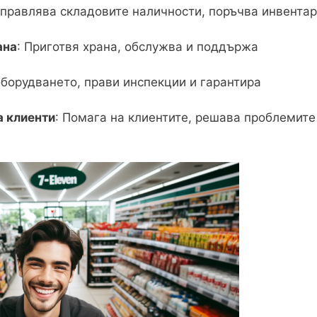
Управлява складовите наличности, поръчва инвента
ана
: Приготвя храна, обслужва и поддържа
оборудването, прави инспекции и гарантира
а клиенти
: Помага на клиентите, решава проблемите