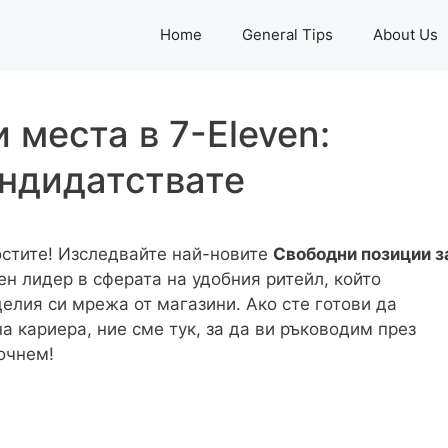
Home
General Tips
About Us
 места в 7-Eleven:
андидатствате
стите! Изследвайте най-новите
Свободни позиции з
ен лидер в сферата на удобния ритейл, който
лия си мрежа от магазини. Ако сте готови да
 кариера, ние сме тук, за да ви ръководим през
очнем!
n