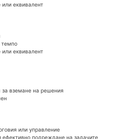
 или еквивалент
я
о темпо
 или еквивалент
 за вземане на решения
пен
рговия или управление
и ефективно подреждане на задачите