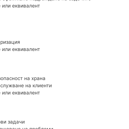
 или еквивалент
аризация
 или еквивалент
зопасност на храна
бслужване на клиенти
 или еквивалент
ови задачи
решаване на проблеми