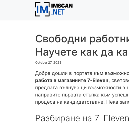
Skip
to
content
Свободни работни
Научете как да к
October 27, 2023
Добре дошли в портата към възможно
работа в магазините 7-Eleven
, светов
предлага вълнуващи възможности в це
направите първата стъпка към успешна
процеса на кандидатстване. Нека зап
Разбиране на 7-Eleve