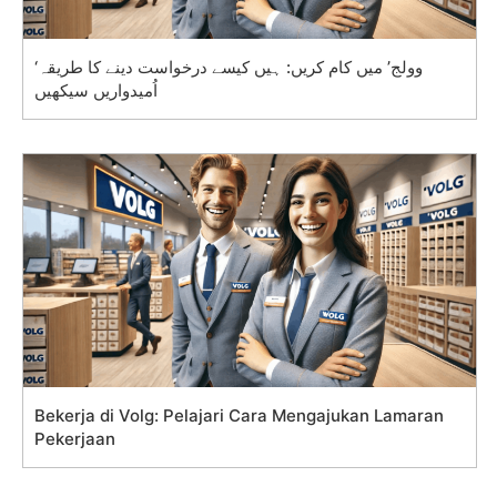
‘وولج’ میں کام کریں: ہیں کیسے درخواست دینے کا طریقہ
اُمیدواریں سیکھیں
Bekerja di Volg: Pelajari Cara Mengajukan Lamaran
Pekerjaan