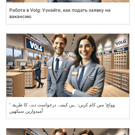
Работа в Volg: Узнайте, как подать заявку на
вакансию
‘وولج’ میں کام کریں: ہیں کیسے درخواست دینے کا طریقہ
اُمیدواریں سیکھیں