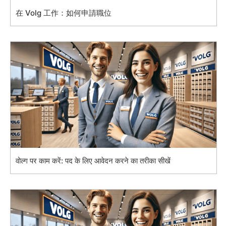
在 Volg 工作：如何申請職位
वोल्ग पर काम करें: पद के लिए आवेदन करने का तरीका सीखें